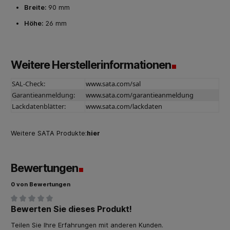
Breite:
90 mm
Höhe:
26 mm
Weitere Herstellerinformationen
SAL-Check:
www.sata.com/sal
Garantieanmeldung:
www.sata.com/garantieanmeldung
Lackdatenblätter:
www.sata.com/lackdaten
Weitere SATA Produkte:
hier
Bewertungen
0 von Bewertungen
Bewerten Sie dieses Produkt!
Durchschnittliche Bewertung von 0 von 5 Sternen
Teilen Sie Ihre Erfahrungen mit anderen Kunden.