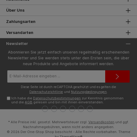
Über Uns
Zahlungsarten
Versandarten
Newsletter
Abonnieren Sie jetzt einfach unseren regelmäßig erscheinenden
Newsletter und Sie werden stets unter den Ersten sein, die über
neue Produkte und Angebote informiert werden.
E-
Mail-
Adresse*
Diese Seite ist durch reCAPTCHA geschützt und es gelten die
Datenschutzrichtlinie
und
Nutzungsbedingungen
.
Ich habe die
Datenschutzbestimmungen
zur Kenntnis genommen
und die
AGB
gelesen und bin mit ihnen einverstanden.
* Alle Preise inkl. gesetzl. Mehrwertsteuer zzgl.
Versandkosten
und ggf.
Nachnahmegebühren, wenn nicht anders angegeben.
© 2026 Der One-Stop Shop beschicht - Alle Rechte vorbehalten. Theme
by
ThemeWare®