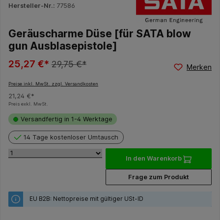
Hersteller-Nr.:
77586
Geräuscharme Düse [für SATA blow
gun Ausblasepistole]
25,27 €*
29,75 €*
Merken
Preise inkl. MwSt. zzgl. Versandkosten
21,24 €*
Preis exkl. MwSt.
Versandfertig in 1-4 Werktage
14 Tage kostenloser Umtausch
In den Warenkorb
Frage zum Produkt
EU B2B: Nettopreise mit gültiger USt-ID