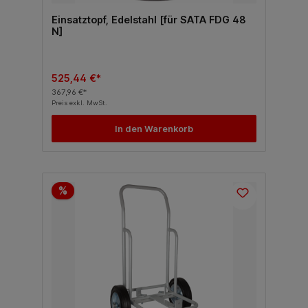
Einsatztopf, Edelstahl [für SATA FDG 48
N]
525,44 €*
367,96 €*
Preis exkl. MwSt.
In den Warenkorb
%