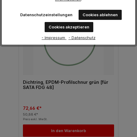
%
Datenschutzeinstellungen
Cookies ablehnen
Cookies akzeptieren
- Impressum
- Datenschutz
Dichtring, EPDM-Profilschnur grün [für
SATA FDG 48]
72,66 €*
50,88 €*
Preis exkl. MwSt.
In den Warenkorb