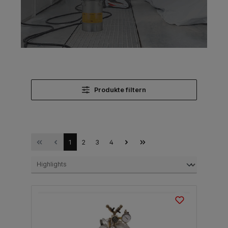
Produkte filtern
1
2
3
4