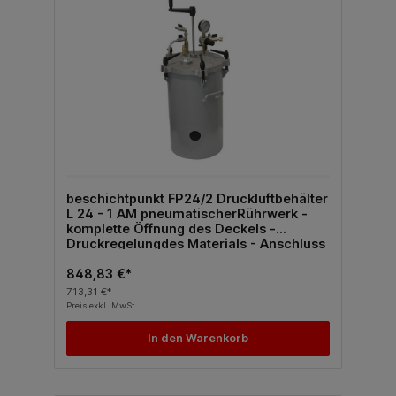
beschichtpunkt FP24/2 Druckluftbehälter
L 24 - 1 AM pneumatischerRührwerk -
komplette Öffnung des Deckels -
Druckregelungdes Materials - Anschluss
für 1 Spritzpistole -
Ansaugmaterialauslass in eine Richtung
848,83 €*
713,31 €*
Preis exkl. MwSt.
In den Warenkorb