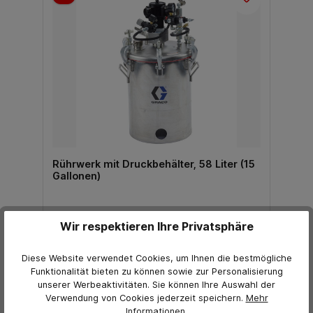
Rührwerk mit Druckbehälter, 58 Liter (15
Gallonen)
4.850,89 €*
Wir respektieren Ihre Privatsphäre
4.076,38 €*
Preis exkl. MwSt.
Diese Website verwendet Cookies, um Ihnen die bestmögliche
Funktionalität bieten zu können sowie zur Personalisierung
In den Warenkorb
unserer Werbeaktivitäten. Sie können Ihre Auswahl der
Verwendung von Cookies jederzeit
speichern.
Mehr
Informationen
.