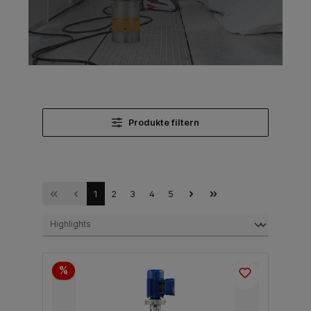
Produkte filtern
1
2
3
4
5
%