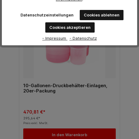
%
Datenschutzeinstellungen
Cookies ablehnen
Cookies akzeptieren
- Impressum
- Datenschutz
10-Gallonen-Druckbehälter-Einlagen,
20er-Packung
470,81 €*
395,64 €*
Preis exkl. MwSt.
In den Warenkorb