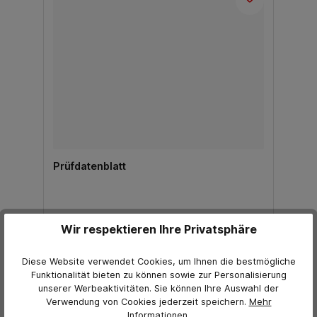
Prüfdatenblatt
26,66 €*
Wir respektieren Ihre Privatsphäre
21,75 €*
Preis exkl. MwSt.
Diese Website verwendet Cookies, um Ihnen die bestmögliche
Funktionalität bieten zu können sowie zur Personalisierung
In den Warenkorb
unserer Werbeaktivitäten. Sie können Ihre Auswahl der
Verwendung von Cookies jederzeit
speichern.
Mehr
Informationen
.