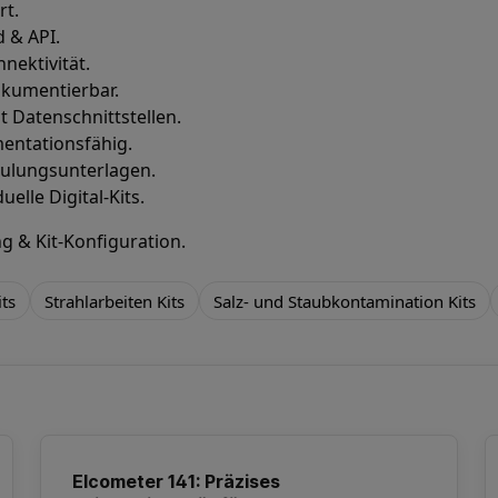
rt.
 & API.
nektivität.
kumentierbar.
t Datenschnittstellen.
entationsfähig.
hulungsunterlagen.
elle Digital-Kits.
g & Kit-Konfiguration
.
its
Strahlarbeiten Kits
Salz- und Staubkontamination Kits
Elcometer 141: Präzises