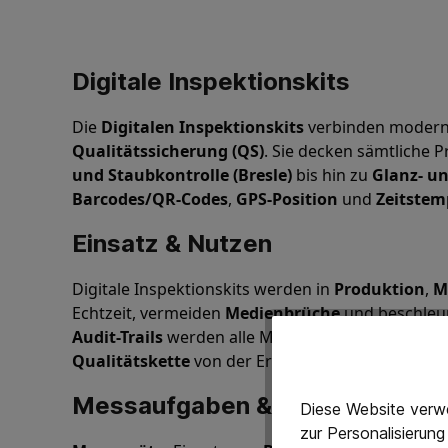
Digitale Inspektionskits
Die
Digitalen Inspektionskits
verbinden moder
Qualitätssicherung (QS)
. Sie decken sämtliche 
und Staubkontrolle (Bresle)
bis hin zu
Glanz- u
Barcodes/QR-Codes
,
GPS-Position
und
Zeitstem
Einsatz & Nutzen
Digitale Inspektionskits werden in
Produktion
,
M
Echtzeit, vermeiden
Medienbrüche
und beschleu
Audit-Trails
werden alle Messungen revisionssich
Qualitätskette
von der Erfassung bis zum Berich
Messaufgaben & Set-Zusammen
Diese Website verwe
zur Personalisierun