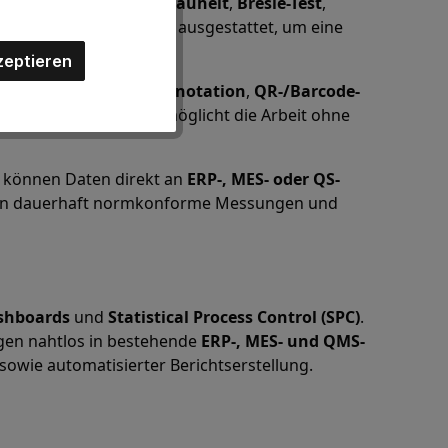
lima/Taupunkt (ΔT)
,
Rauheit
,
Bresle-Test
,
kführbaren Standards ausgestattet, um eine
zeptieren
 Funktionen wie
Foto-Annotation
,
QR-/Barcode-
rter
Offline-Modus
ermöglicht die Arbeit ohne
können Daten direkt an
ERP-, MES- oder QS-
en dauerhaft normkonforme Messungen und
shboards
und
Statistical Process Control (SPC)
.
gen nahtlos in bestehende
ERP-, MES- und QMS-
sowie automatisierter Berichtserstellung.