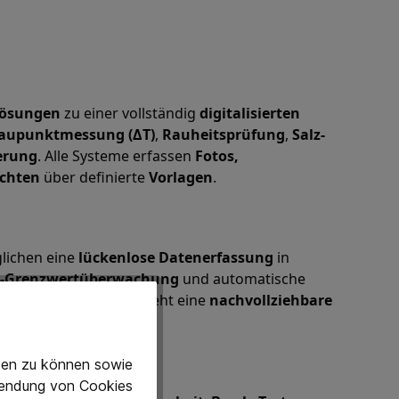
lösungen
zu einer vollständig
digitalisierten
Taupunktmessung (ΔT)
,
Rauheitsprüfung
,
Salz-
erung
. Alle Systeme erfassen
Fotos,
ichten
über definierte
Vorlagen
.
glichen eine
lückenlose Datenerfassung
in
e-Grenzwertüberwachung
und automatische
Bildnachweis
. So entsteht eine
nachvollziehbare
eten zu können sowie
rwendung von Cookies