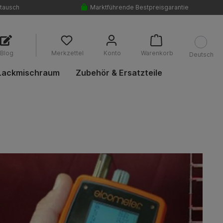
tausch
Marktführende Bestpreisgarantie
Blog
Merkzettel
Konto
Warenkorb
Deutsch
Lackmischraum
Zubehör & Ersatzteile