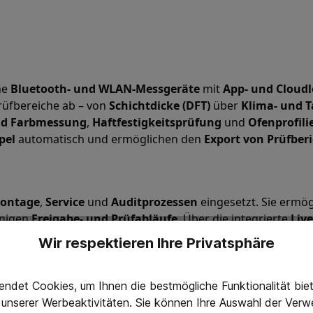
ne
Bluetooth- und WLAN-Messgeräte
mit
App- und Cloud
Prüfbereiche ab – von
Schichtdicke (DFT)
über
Klima- und 
nd Farbmessung
,
Haftfestigkeitsprüfung
und
Ofenprofili
pel
automatisch und ermöglichen den
Export von Prüfber
ontage
,
Service
und
Auditprozessen
eingesetzt. Sie ermö
nigen
Freigabe- und Prüfabläufe
. Über die integrierte
Liv
er dokumentiert – inklusive
GPS-Daten, Zeitstempel und 
Wir respektieren Ihre Privatsphäre
tsexport.
stellung
ndet Cookies, um Ihnen die bestmögliche Funktionalität bi
g unserer Werbeaktivitäten. Sie können Ihre Auswahl der Ve