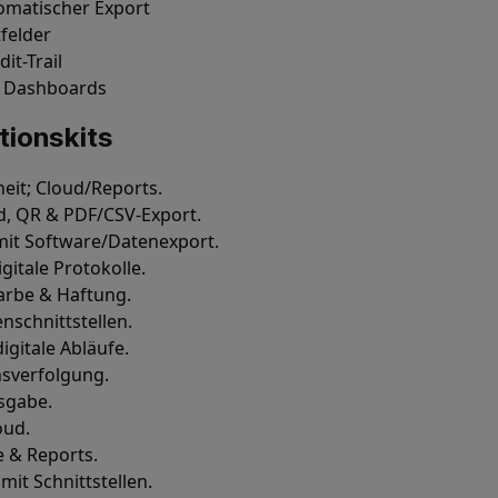
omatischer Export
felder
it-Trail
& Dashboards
tionskits
eit; Cloud/Reports.
d, QR & PDF/CSV-Export.
mit Software/Datenexport.
gitale Protokolle.
Farbe & Haftung.
nschnittstellen.
igitale Abläufe.
sverfolgung.
sgabe.
oud.
e & Reports.
t Schnittstellen.