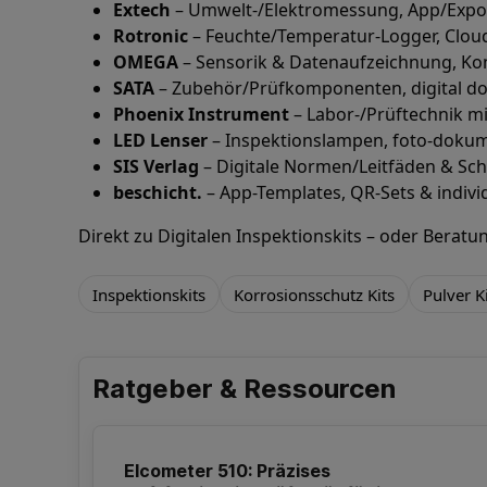
Extech
– Umwelt-/Elektromessung, App/Expo
Rotronic
– Feuchte/Temperatur-Logger, Cloud
OMEGA
– Sensorik & Datenaufzeichnung, Kon
SATA
– Zubehör/Prüfkomponenten, digital do
Phoenix Instrument
– Labor-/Prüftechnik mi
LED Lenser
– Inspektionslampen, foto-dokum
SIS Verlag
– Digitale Normen/Leitfäden & Sc
beschicht.
– App-Templates, QR-Sets & individu
Direkt zu
Digitalen Inspektionskits
– oder
Beratun
Inspektionskits
Korrosionsschutz Kits
Pulver K
Ratgeber & Ressourcen
Elcometer 510: Präzises