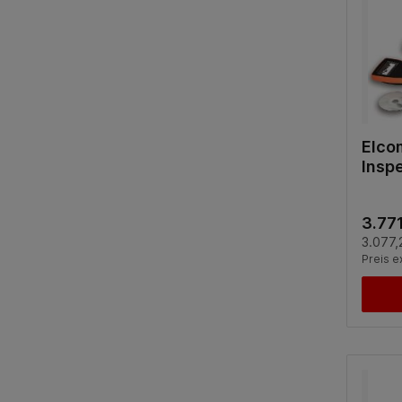
Elco
Inspe
3.771
3.077,
Preis e