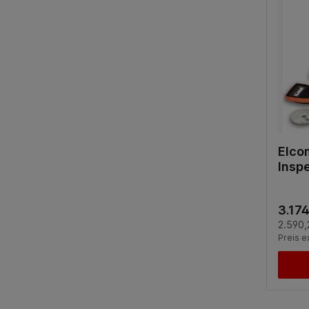
Elco
Inspe
3.174
2.590,
Preis e