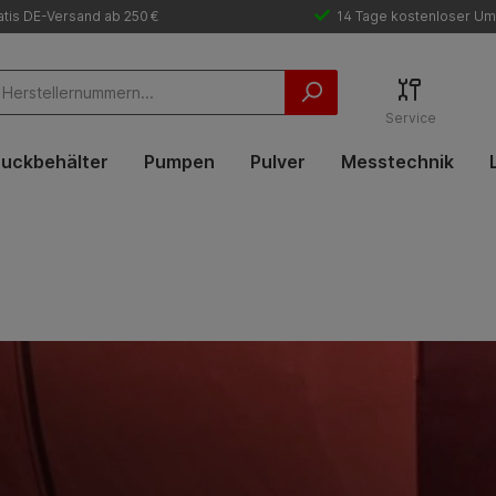
tis DE-Versand ab 250 €
14 Tage kostenloser Um
Service
uckbehälter
Pumpen
Pulver
Messtechnik