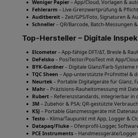
Weniger Papier
– App/Cloud, Vorlagen & aut
Fehlerarm
– Live-Grenzwertprüfung & Pflicht
Auditbereit
– Zeit/GPS/Foto, Signaturen & Aud
Schneller
– QR/Barcode, Batch-Messungen 
Top-Hersteller – Digitale Inspek
Elcometer
– App-fähige DFT/ΔT, Bresle & Rauh
DeFelsko
– PosiTector/PosiTest mit App/Clou
BYK-Gardner
– Digitale Glanz/Farb-Systeme 
TQC Sheen
– App-unterstützte Prüfmittel & di
Neurtek
– Portable Digitalgeräte für Glanz, 
Mahr
– Präzisions-Rauheitsmessung mit Date
Rubert
– Referenzstandards, integrierbar in d
3M
– Zubehör & PSA; QR-gestützte Verbrauch
KSJ
– Portable Glanzmessgeräte mit Datenau
Testo
– Klima/Taupunkt mit App, Logger & Cl
Datapaq/Fluke
– Ofenprofil-Logger, Softwar
PCE Instruments
– Handmessgeräte/Logger mi