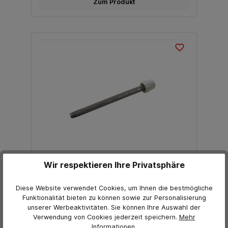
Zum Produkt
Wir respektieren Ihre Privatsphäre
Beschichtpunkt Ansaugfilter Rohr Ø16 60
Diese Website verwendet Cookies, um Ihnen die bestmögliche
Funktionalität bieten zu können sowie zur Personalisierung
unserer Werbeaktivitäten. Sie können Ihre Auswahl der
Ab
Verwendung von Cookies jederzeit
speichern.
Mehr
12,89 €*
Informationen
.