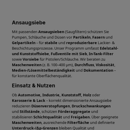
Ansaugsiebe
Mit passenden
Ansaugsieben
(Saugfiltern) schützen Sie
Pumpen, Schläuche und Düsen vor
Partikeln
,
Fasern
und
Gelpartikeln
– für
stabile
und
reproduzierbare
Lackier- &
Beschichtungsprozesse. Unser Programm umfasst
Edelstahl-
und Kunststoffsiebe
,
Fußventile mit Sieb
,
In-Tank-Filter
sowie
Vorsiebe
für Pistolen/Schläuche. Wir beraten zu
Maschenweiten
(z. B. 100–400 µm),
Durchfluss
,
Viskosität
,
Medien-/Lösemittelbeständigkeit
und
Dokumentation
–
für konstante Oberflächenqualität.
Einsatz & Nutzen
Ob
Automotive, Industrie, Kunststoff, Holz
oder
Karosserie & Lack
– korrekt dimensionierte Ansaugsiebe
reduzieren
Düsenverstopfungen
,
Druckschwankungen
und
Stillstände
, schützen
Förderaggregate
und
stabilisieren
Schichtqualität
und
Freigaben
. Über geeignete
Maschenweiten
, ausreichende
Filterfläche
und definierte
Unterdruck-/∆p-Grenzen
bleiben Qualität und