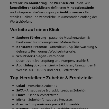
Unterdruck-Monitoring
und
Wechselrichtlinien
. Wir
konsolidieren Stücklisten
, definieren
Mindestbestände
und integrieren die Versorgung in
Auditprozesse
– für
stabile Qualität und verlässliche Dokumentation entlang der
Wertschöpfung.
Vorteile auf einen Blick
Saubere Förderung
– passende Maschenweiten &
Bauformen für störungsfreien Materialfluss.
Konstante Prozesse
– Unterdruck-/∆p-Überwachung &
definierte Reinigungs-/Wechselintervalle.
Schutz der Anlagen
– verhindert
Düsen-/Ventilverstopfung und Pumpenverschleiß.
Auditfähig dokumentiert
– Siebdaten, Reinigungen &
Wechsel als PDF/CSV und per QR etikettiert.
Top-Hersteller – Zubehör & Ersatzteile
Colad
– Vorsiebe & Zubehör.
SATA
– Ansaugsiebe & druckluftseitiges Zubehör.
Finixa
– Siebe & Vorsatzfilter.
Mirka
– Zubehör für saubere Prozesse.
Graco
– Pumpen-Ansaugsiebe & Fußventile.
Wagner
– Ansaugsiebe für Beschichtungsanlagen.