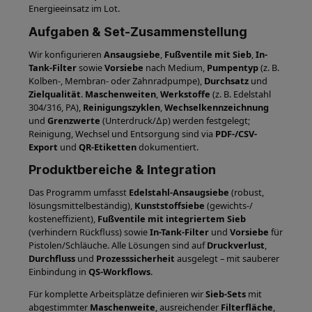
Energieeinsatz im Lot.
Aufgaben & Set-Zusammenstellung
Wir konfigurieren
Ansaugsiebe
,
Fußventile mit Sieb
,
In-
Tank-Filter
sowie
Vorsiebe
nach Medium,
Pumpentyp
(z. B.
Kolben-, Membran- oder Zahnradpumpe),
Durchsatz
und
Zielqualität
.
Maschenweiten
,
Werkstoffe
(z. B. Edelstahl
304/316, PA),
Reinigungszyklen
,
Wechselkennzeichnung
und
Grenzwerte
(Unterdruck/∆p) werden festgelegt;
Reinigung, Wechsel und Entsorgung sind via
PDF-/CSV-
Export
und
QR-Etiketten
dokumentiert.
Produktbereiche & Integration
Das Programm umfasst
Edelstahl-Ansaugsiebe
(robust,
lösungsmittelbeständig),
Kunststoffsiebe
(gewichts-/
kosteneffizient),
Fußventile mit integriertem Sieb
(verhindern Rückfluss) sowie
In-Tank-Filter
und
Vorsiebe
für
Pistolen/Schläuche. Alle Lösungen sind auf
Druckverlust
,
Durchfluss
und
Prozesssicherheit
ausgelegt – mit sauberer
Einbindung in
QS-Workflows
.
Für komplette Arbeitsplätze definieren wir
Sieb-Sets
mit
abgestimmter
Maschenweite
, ausreichender
Filterfläche
,