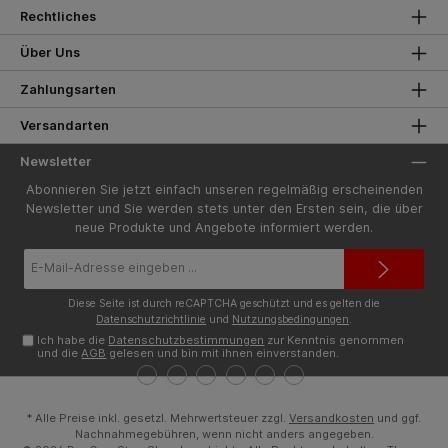
Rechtliches
Über Uns
Zahlungsarten
Versandarten
Newsletter
Abonnieren Sie jetzt einfach unseren regelmäßig erscheinenden
Newsletter und Sie werden stets unter den Ersten sein, die über
neue Produkte und Angebote informiert werden.
E-
Mail-
Adresse*
Diese Seite ist durch reCAPTCHA geschützt und es gelten die
Datenschutzrichtlinie
und
Nutzungsbedingungen
.
Ich habe die
Datenschutzbestimmungen
zur Kenntnis genommen
und die
AGB
gelesen und bin mit ihnen einverstanden.
* Alle Preise inkl. gesetzl. Mehrwertsteuer zzgl.
Versandkosten
und ggf.
Nachnahmegebühren, wenn nicht anders angegeben.