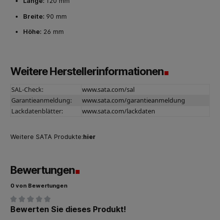
Länge:
120 mm
Breite:
90 mm
Höhe:
26 mm
Weitere Herstellerinformationen
SAL-Check:
www.sata.com/sal
Garantieanmeldung:
www.sata.com/garantieanmeldung
Lackdatenblätter:
www.sata.com/lackdaten
Weitere SATA Produkte:
hier
Bewertungen
0 von Bewertungen
Bewerten Sie dieses Produkt!
Durchschnittliche Bewertung von 0 von 5 Sternen