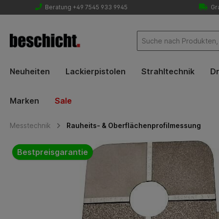
Beratung +49 7545 933 9945
Gra
Neuheiten
Lackierpistolen
Strahltechnik
Dr
Marken
Sale
Messtechnik
Rauheits- & Oberflächenprofilmessung
Bildergalerie überspringen
Bestpreisgarantie