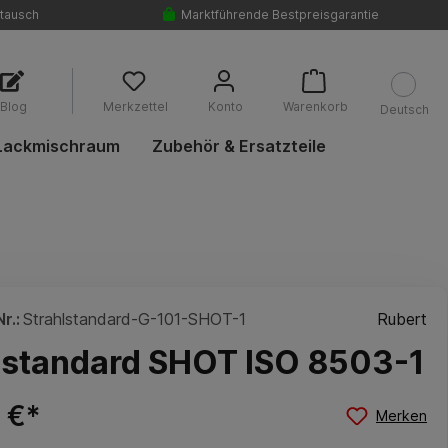
tausch
Marktführende Bestpreisgarantie
Blog
Merkzettel
Konto
Warenkorb
Deutsch
Lackmischraum
Zubehör & Ersatzteile
r.:
Strahlstandard-G-101-SHOT-1
Rubert
lstandard SHOT ISO 8503-1
 €*
Merken