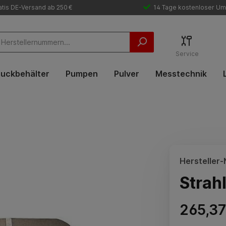
tis DE-Versand ab 250 €
14 Tage kostenloser Um
Service
uckbehälter
Pumpen
Pulver
Messtechnik
Hersteller-N
Strah
265,37