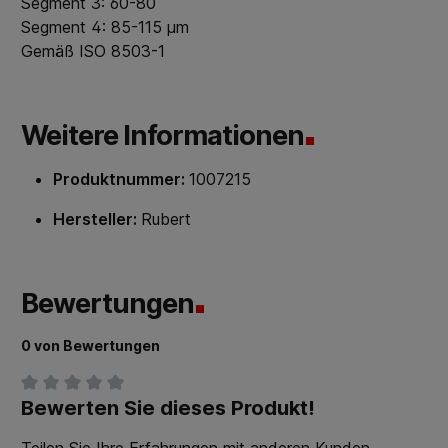
Segment 3: 60-80
Segment 4: 85-115 µm
Gemäß ISO 8503-1
Weitere Informationen
Produktnummer:
1007215
Hersteller:
Rubert
Bewertungen
0 von Bewertungen
Bewerten Sie dieses Produkt!
Durchschnittliche Bewertung von 0 von 5 Sternen