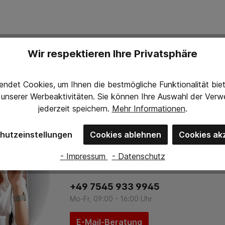
Wir respektieren Ihre Privatsphäre
ndet Cookies, um Ihnen die bestmögliche Funktionalität bi
g unserer Werbeaktivitäten. Sie können Ihre Auswahl der Ve
jederzeit
speichern.
Mehr Informationen
.
Persönliche Beratung
hutzeinstellungen
Cookies ablehnen
Cookies ak
Melden Sie sich gerne per Telefon oder E-
- Impressum
- Datenschutz
beraten Sie schnell, kompetent und unverb
+49 7545 933 9945
Mo-Fr, 09:00 - 16:00 Uhr
E-Mail-Beratung