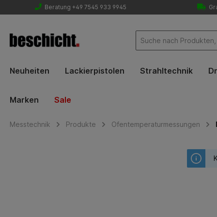
Beratung +49 7545 933 9945
Gra
Neuheiten
Lackierpistolen
Strahltechnik
Dr
Marken
Sale
Messtechnik
Produkte
Ofentemperaturmessungen
K