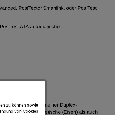
vanced, PosiTector Smartlink, oder PosiTest
 PosiTest ATA automatische
d der Zinkschicht in einer Duplex-
eten zu können sowie
rwendung von Cookies
DS sowohl das magnetische (Eisen) als auch