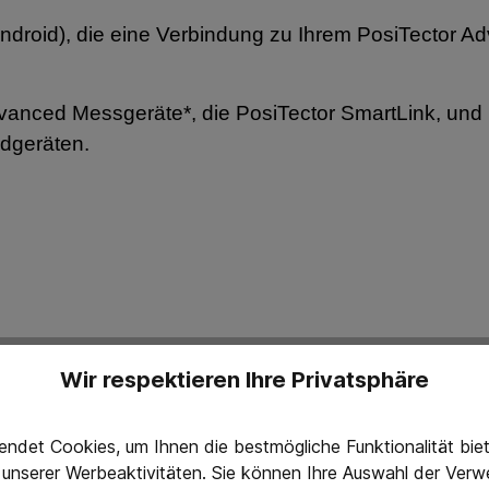
ndroid), die eine Verbindung zu Ihrem PosiTector Ad
dvanced Messgeräte*, die PosiTector SmartLink, und
ndgeräten.
Wir respektieren Ihre Privatsphäre
reren Schichten - Duplex Messungen
6000 FNDS misst die einzelnen Dicken der Farb- un
ndet Cookies, um Ihnen die bestmögliche Funktionalität bi
g unserer Werbeaktivitäten. Sie können Ihre Auswahl der Ve
ng. Im Duplex-Modus nutzt der PosiTector 6000 FN