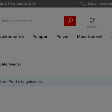
tis DE-Versand ab 250 €
14 Tage kostenloser Um
Service
uckbehälter
Pumpen
Pulver
Messtechnik
Datenlogger
eine Produkte gefunden.