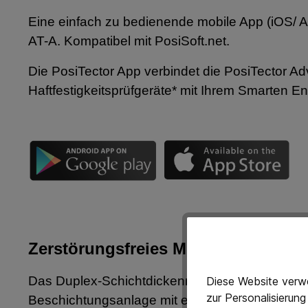
Eine einfach zu bedienende mobile App (iOS/ A
AT-A. Kompatibel mit PosiSoft.net.
Die PosiTector App verbindet die PosiTector A
Haftfestigkeitsprüfgeräte* mit Ihrem Smarten E
Zerstörungsfreies Messen von meh
Das Duplex-Schichtdickenmessgerät PosiTector 
Diese Website verwe
zur Personalisierun
Beschichtungsanlage mit einer einzigen Messu