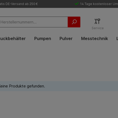
tis DE-Versand ab 250 €
14 Tage kostenloser Um
Service
uckbehälter
Pumpen
Pulver
Messtechnik
eine Produkte gefunden.