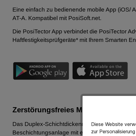
Eine einfach zu bedienende mobile App (iOS/ A
AT-A. Kompatibel mit PosiSoft.net.
Die PosiTector App verbindet die PosiTector A
Haftfestigkeitsprüfgeräte* mit Ihrem Smarten E
Zerstörungsfreies Messen von meh
Das Duplex-Schichtdickenmessgerät PosiTector 
Diese Website verwe
zur Personalisierun
Beschichtungsanlage mit einer einzigen Messu