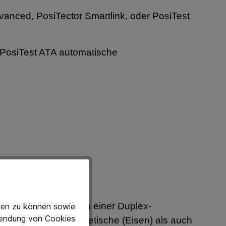
vanced, PosiTector Smartlink, oder PosiTest
 PosiTest ATA automatische
d der Zinkschicht in einer Duplex-
eten zu können sowie
rwendung von Cookies
DS sowohl das magnetische (Eisen) als auch