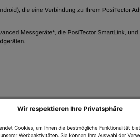
ndroid), die eine Verbindung zu Ihrem PosiTector Ad
dvanced Messgeräte*, die PosiTector SmartLink, und
ndgeräten.
Wir respektieren Ihre Privatsphäre
reren Schichten - Duplex Messungen
6000 FNDS misst die einzelnen Dicken der Farb- un
ndet Cookies, um Ihnen die bestmögliche Funktionalität bi
g unserer Werbeaktivitäten. Sie können Ihre Auswahl der Ve
ng. Im Duplex-Modus nutzt der PosiTector 6000 FN