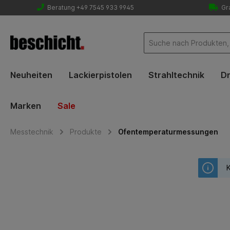
Beratung +49 7545 933 9945
Gra
Neuheiten
Lackierpistolen
Strahltechnik
Dr
Marken
Sale
Messtechnik
Produkte
Ofentemperaturmessungen
K