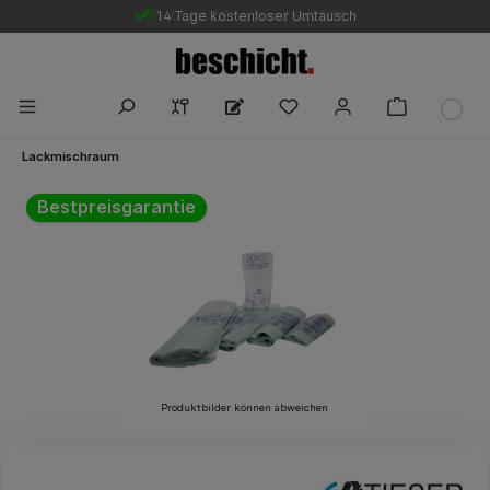
14 Tage kostenloser Umtausch
Gratis DE-Versand ab 250 €
Lackmischraum
Bildergalerie überspringen
Bestpreisgarantie
Produktbilder können abweichen