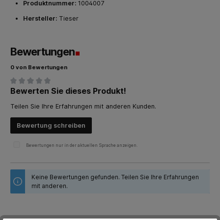
Produktnummer:
1004007
Hersteller:
Tieser
Bewertungen
0 von Bewertungen
Bewerten Sie dieses Produkt!
Durchschnittliche Bewertung von 0 von 5 Sternen
Teilen Sie Ihre Erfahrungen mit anderen Kunden.
Bewertung schreiben
Bewertungen nur in der aktuellen Sprache anzeigen.
Keine Bewertungen gefunden. Teilen Sie Ihre Erfahrungen
mit anderen.