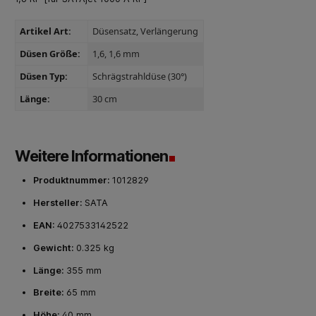
Artikel Art:
Düsensatz
, Verlängerung
Düsen Größe:
1,6
, 1,6 mm
Düsen Typ:
Schrägstrahldüse (30°)
Länge:
30 cm
Weitere Informationen
Produktnummer:
1012829
Hersteller:
SATA
EAN:
4027533142522
Gewicht:
0.325 kg
Länge:
355 mm
Breite:
65 mm
Höhe:
40 mm