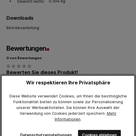
0.304 kg
Gewicht netto:
Downloads
Betriebsanleitung
Bewertungen
0 von Bewertungen
Bewerten Sie dieses Produkt!
Durchschnittliche Bewertung von 0 von 5 Sternen
Wir respektieren Ihre Privatsphäre
Teilen Sie Ihre Erfahrungen mit anderen Kunden.
Bewertung schreiben
Diese Website verwendet Cookies, um Ihnen die bestmögliche
Funktionalität bieten zu können sowie zur Personalisierung
Bewertungen nur in der aktuellen Sprache anzeigen.
unserer Werbeaktivitäten. Sie können Ihre Auswahl der
Verwendung von Cookies jederzeit
speichern.
Mehr
Informationen
.
Keine Bewertungen gefunden. Teilen Sie Ihre Erfahrungen
mit anderen.
Datenschutzeinstellungen
Cookies ablehnen