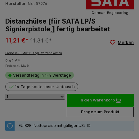
Hersteller-Nr.:
57976
Distanzhülse [für SATA LP/S
Signierpistole,] fertig bearbeitet
11,21 €*
11,31 €*
Merken
Preise inkl. MwSt. zzgl. Versandkosten
9,42 €*
Preis exkl. MwSt.
Versandfertig in 1-4 Werktage
14 Tage kostenloser Umtausch
In den Warenkorb
Frage zum Produkt
EU B2B: Nettopreise mit gültiger USt-ID