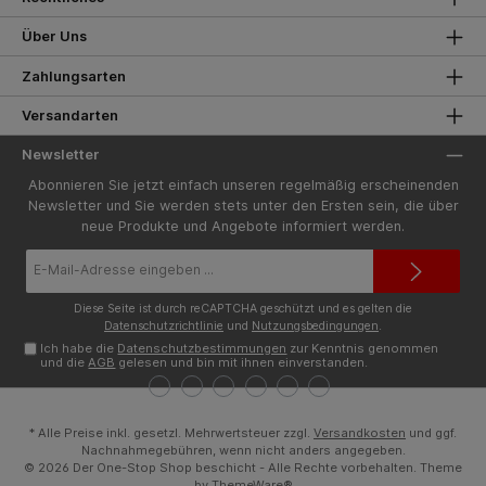
Über Uns
Zahlungsarten
Versandarten
Newsletter
Abonnieren Sie jetzt einfach unseren regelmäßig erscheinenden
Newsletter und Sie werden stets unter den Ersten sein, die über
neue Produkte und Angebote informiert werden.
E-
Mail-
Adresse*
Diese Seite ist durch reCAPTCHA geschützt und es gelten die
Datenschutzrichtlinie
und
Nutzungsbedingungen
.
Ich habe die
Datenschutzbestimmungen
zur Kenntnis genommen
und die
AGB
gelesen und bin mit ihnen einverstanden.
* Alle Preise inkl. gesetzl. Mehrwertsteuer zzgl.
Versandkosten
und ggf.
Nachnahmegebühren, wenn nicht anders angegeben.
© 2026 Der One-Stop Shop beschicht - Alle Rechte vorbehalten. Theme
by
ThemeWare®