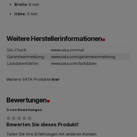
Breite:
8 mm
Höhe:
3 mm
Weitere Herstellerinformationen
SAL-Check:
www.sata.com/sal
Garantieanmeldung:
www.sata.com/garantieanmeldung
Lackdatenblätter:
www.sata.com/lackdaten
Weitere SATA Produkte:
hier
Bewertungen
0 von Bewertungen
Bewerten Sie dieses Produkt!
Durchschnittliche Bewertung von 0 von 5 Sternen
Teilen Sie Ihre Erfahrungen mit anderen Kunden.