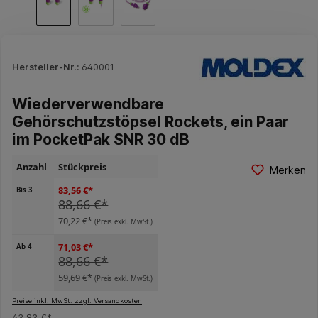
Hersteller-Nr.:
640001
Wiederverwendbare
Gehörschutzstöpsel Rockets, ein Paar
im PocketPak SNR 30 dB
Anzahl
Stückpreis
Merken
83,56 €*
Bis
3
88,66 €*
70,22 €*
(Preis exkl. MwSt.)
71,03 €*
Ab
4
88,66 €*
59,69 €*
(Preis exkl. MwSt.)
Preise inkl. MwSt. zzgl. Versandkosten
63,83 €*