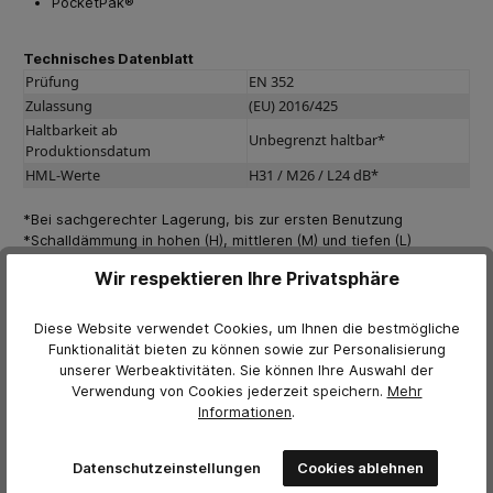
PocketPak®
Technisches Datenblatt
Prüfung
EN 352
Zulassung
(EU) 2016/425
Haltbarkeit ab
Unbegrenzt haltbar*
Produktionsdatum
HML-Werte
H31 / M26 / L24 dB*
*Bei sachgerechter Lagerung, bis zur ersten Benutzung
*Schalldämmung in hohen (H), mittleren (M) und tiefen (L)
Frequenzen
Wir respektieren Ihre Privatsphäre
Diese Website verwendet Cookies, um Ihnen die bestmögliche
Weitere Herstellerinformationen
Funktionalität bieten zu können sowie zur Personalisierung
unserer Werbeaktivitäten. Sie können Ihre Auswahl der
Lamellenstöpsel mit Luftpolsterspitze
Verwendung von Cookies jederzeit
speichern.
Mehr
30 dB (SNR) Schalldämmung
Informationen
.
Besonders komfortabel durch Luftpolsterspitze
Abwaschbar und wiederverwendbar
Datenschutzeinstellungen
Cookies ablehnen