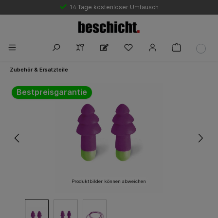
Marktführende Bestpreisgarantie
14 Tage kostenloser Umtausch
Zubehör & Ersatzteile
Bildergalerie überspringen
Bestpreisgarantie
Produktbilder können abweichen