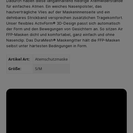
Dadurch haben diese langanhaltend niedrige Atemwiderstände
für einfaches Atmen. Ein weiches Nasenpolster, das
hautverträgliche Vlies auf der Maskeninnenseite und ein
dehnbares Strickband versprechen zusätzlichen Tragekomfort.
Unser flexibles ActivForm® 3D-Design passt sich automatisch
der Form und den Bewegungen von Gesichtern an. So sitzen Air
FFP-Masken dicht und komfortabel, ganz einfach und ohne
Nasenclip. Das DuraMesh® Maskengitter hält die FFP-Masken
selbst unter härtesten Bedingungen in Form.
Artikel Art:
Atemschutzmaske
Größe:
S/M