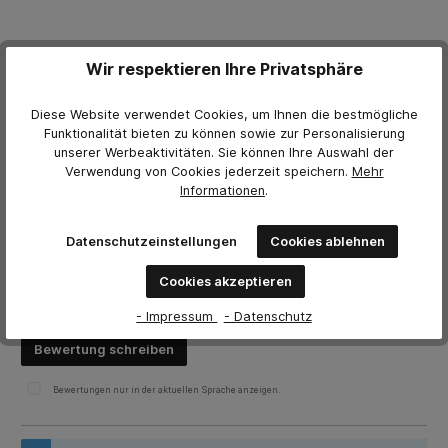
Weitere Herstellerinformationen
Wir respektieren Ihre Privatsphäre
Gebrauchsanleitung
Poster Aufsetzanleitung
Diese Website verwendet Cookies, um Ihnen die bestmögliche
Informationen zur Schutzstufe
Funktionalität bieten zu können sowie zur Personalisierung
unserer Werbeaktivitäten. Sie können Ihre Auswahl der
Verwendung von Cookies jederzeit
speichern.
Mehr
Informationen
.
Bewertungen
0 von Bewertungen
Datenschutzeinstellungen
Cookies ablehnen
Bewerten Sie dieses Produkt!
Durchschnittliche Bewertung von 0 von 5 Sternen
Cookies akzeptieren
Teilen Sie Ihre Erfahrungen mit anderen Kunden.
- Impressum
- Datenschutz
Bewertung schreiben
Bewertungen nur in der aktuellen Sprache anzeigen.