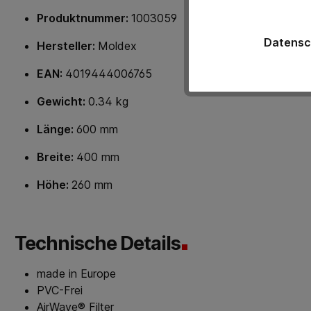
Produktnummer:
1003059
Datensc
Hersteller:
Moldex
EAN:
4019444006765
Gewicht:
0.34 kg
Länge:
600 mm
Breite:
400 mm
Höhe:
260 mm
Technische Details
made in Europe
PVC-Frei
AirWave® Filter