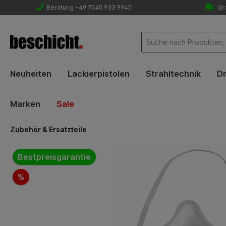
Beratung +49 7545 933 9945
Gra
Neuheiten
Lackierpistolen
Strahltechnik
Dr
Marken
Sale
Zubehör & Ersatzteile
Bildergalerie überspringen
Bestpreisgarantie
%