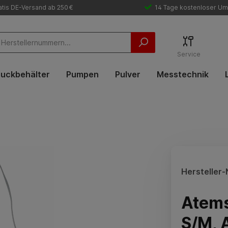
tis DE-Versand ab 250 €
14 Tage kostenloser Um
Service
uckbehälter
Pumpen
Pulver
Messtechnik
Hersteller-N
Atem
S/M, 