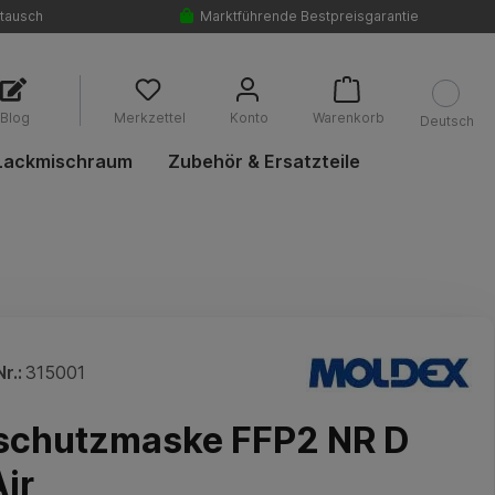
tausch
Marktführende Bestpreisgarantie
Blog
Merkzettel
Konto
Warenkorb
Deutsch
Lackmischraum
Zubehör & Ersatzteile
r.:
315001
schutzmaske FFP2 NR D
Air