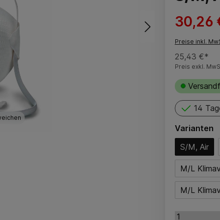
30,26 
Preise inkl. Mw
25,43 €*
Preis exkl. MwS
Versandf
14 Tag
weichen
Varianten
S/M, Air
M/L Klimave
M/L Klimave