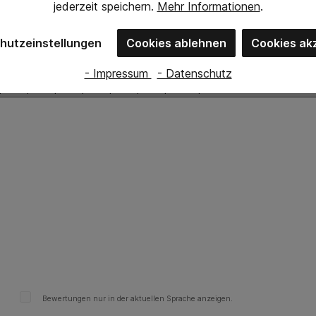
jederzeit
speichern.
Mehr Informationen
.
hutzeinstellungen
Cookies ablehnen
Cookies ak
- Impressum
- Datenschutz
| 4:1 | 5:1 | 6:1 | 7:1 | 8:1 | 9:1 | 10:1 | 20:1
Bewertungen nur in der aktuellen Sprache anzeigen.