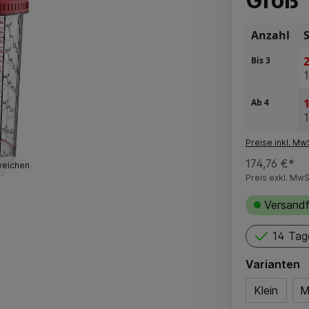
Groß
Anzahl
2
Bis
3
1
Ab
4
Preise inkl. Mw
174,76 €*
weichen
Preis exkl. MwS
Versandf
14 Tag
Varianten
Klein
M