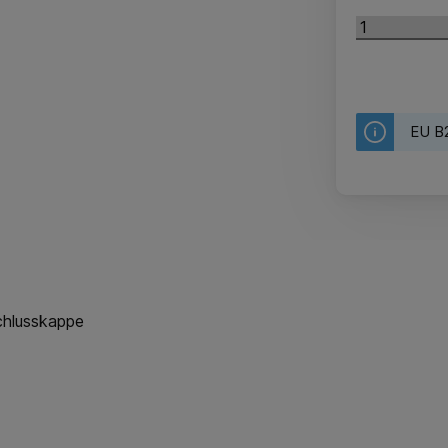
EU B2
schlusskappe