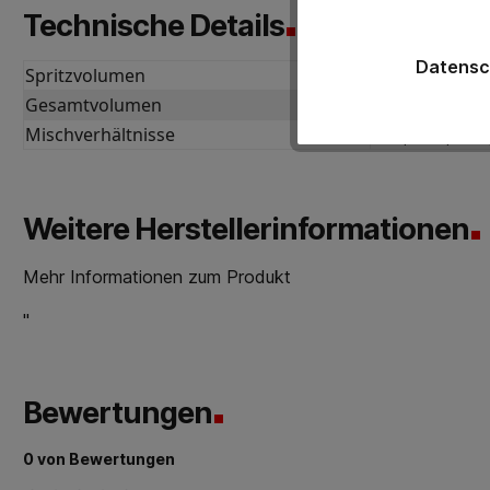
Technische Details
Datensc
Spritzvolumen
ca. 300 ml
Gesamtvolumen
ca. 390 ml
Mischverhältnisse
1:1 | 2:1 | 3:1 
Weitere Herstellerinformationen
Mehr Informationen zum Produkt
"
Bewertungen
0 von Bewertungen