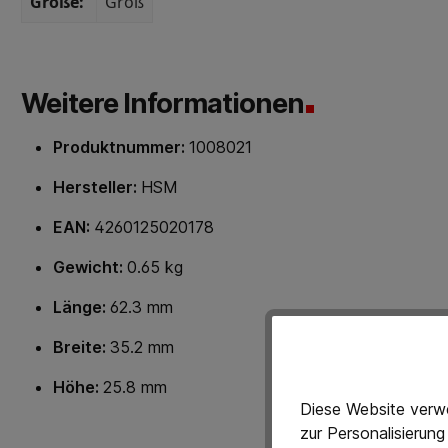
Größe:
Groß
Weitere Informationen
Produktnummer:
1008021
Hersteller:
HSM
EAN:
4260125020178
Gewicht:
0.65 kg
Länge:
62.3 mm
Breite:
35.2 mm
Höhe:
25.8 mm
Diese Website verwe
zur Personalisierun