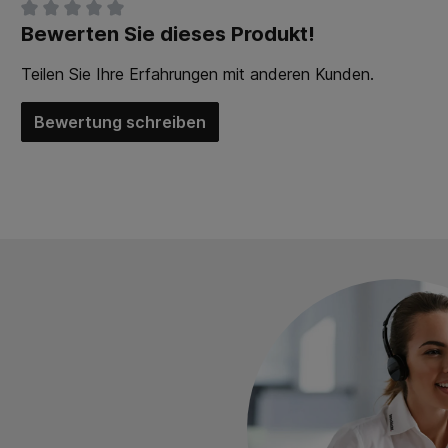
Bewerten Sie dieses Produkt!
Durchschnittliche Bewertung von 0 von 5 Sternen
Teilen Sie Ihre Erfahrungen mit anderen Kunden.
Bewertung schreiben