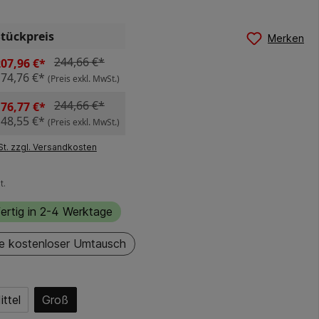
Stückpreis
Merken
244,66 €*
07,96 €*
174,76 €*
(Preis exkl. MwSt.)
244,66 €*
76,77 €*
148,55 €*
(Preis exkl. MwSt.)
St. zzgl. Versandkosten
t.
ertig in 2-4 Werktage
e kostenloser Umtausch
ittel
Groß