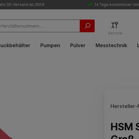
tis DE-Versand ab 250 €
14 Tage kostenloser Um
Service
uckbehälter
Pumpen
Pulver
Messtechnik
Hersteller-N
HSM S