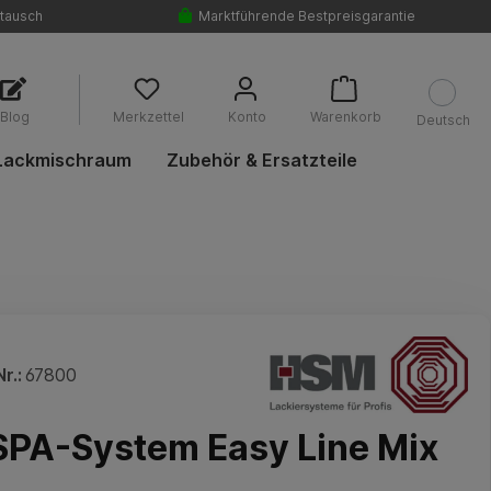
tausch
Marktführende Bestpreisgarantie
Blog
Merkzettel
Konto
Warenkorb
Deutsch
Lackmischraum
Zubehör & Ersatzteile
r.:
67800
PA-System Easy Line Mix