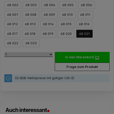
68 002
68 003
68 004
68 005
68 006
68 007
68 008
68 009
68 010
68 011
68 012
68 013
68 014
68 015
68 016
68 017
68 018
68 019
68 020
68 021
68 022
68 023
In den Warenkorb
Frage zum Produkt
EU B2B: Nettopreise mit gültiger USt-ID
Auch interessant