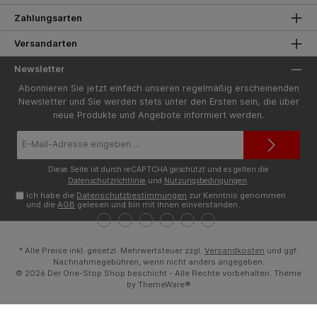
Zahlungsarten
Versandarten
Newsletter
Abonnieren Sie jetzt einfach unseren regelmäßig erscheinenden
Newsletter und Sie werden stets unter den Ersten sein, die über
neue Produkte und Angebote informiert werden.
E-
Mail-
Adresse*
Diese Seite ist durch reCAPTCHA geschützt und es gelten die
Datenschutzrichtlinie
und
Nutzungsbedingungen
.
Ich habe die
Datenschutzbestimmungen
zur Kenntnis genommen
und die
AGB
gelesen und bin mit ihnen einverstanden.
* Alle Preise inkl. gesetzl. Mehrwertsteuer zzgl.
Versandkosten
und ggf.
Nachnahmegebühren, wenn nicht anders angegeben.
© 2026 Der One-Stop Shop beschicht - Alle Rechte vorbehalten. Theme
by
ThemeWare®