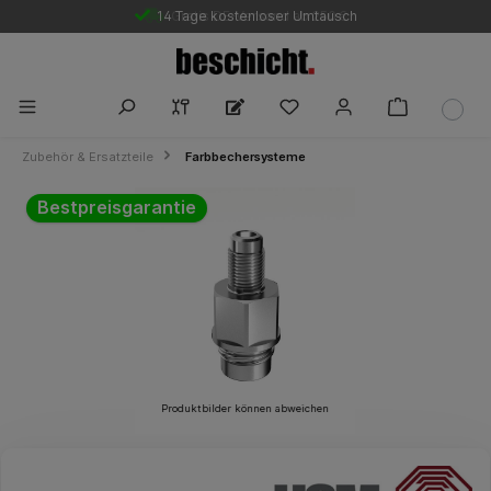
14 Tage kostenloser Umtausch
Gratis DE-Versand ab 250 €
Zubehör & Ersatzteile
Farbbechersysteme
Bildergalerie überspringen
Bestpreisgarantie
Produktbilder können abweichen