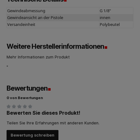
Gewindeabmessung
G 1/8“
Gewindeansicht an der Pistole
innen
Versandeinheit
Polybeutel
Weitere Herstellerinformationen
Mehr Informationen zum Produkt
"
Bewertungen
0 von Bewertungen
Bewerten Sie dieses Produkt!
Durchschnittliche Bewertung von 0 von 5 Sternen
Teilen Sie Ihre Erfahrungen mit anderen Kunden.
Bewertung schreiben