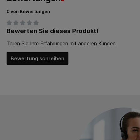
0 von Bewertungen
Bewerten Sie dieses Produkt!
Durchschnittliche Bewertung von 0 von 5 Sternen
Teilen Sie Ihre Erfahrungen mit anderen Kunden.
Bewertung schreiben