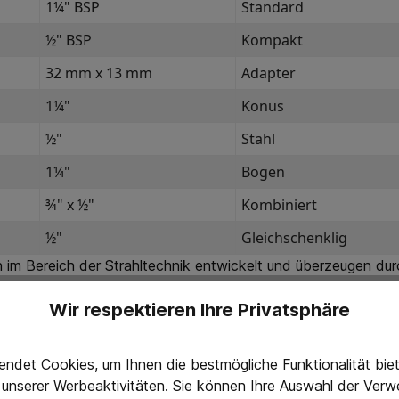
1¼" BSP
Standard
½" BSP
Kompakt
32 mm x 13 mm
Adapter
1¼"
Konus
½"
Stahl
1¼"
Bogen
¾" x ½"
Kombiniert
½"
Gleichschenklig
 im Bereich der Strahltechnik entwickelt und überzeugen du
Wir respektieren Ihre Privatsphäre
ndet Cookies, um Ihnen die bestmögliche Funktionalität bi
g unserer Werbeaktivitäten. Sie können Ihre Auswahl der Ve