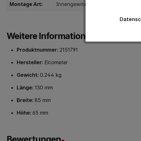
Montage Art:
Innengewinde
Datensc
Weitere Informationen
Produktnummer:
2151791
Hersteller:
Elcometer
Gewicht:
0.244 kg
Länge:
130 mm
Breite:
85 mm
Höhe:
65 mm
Bewertungen