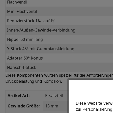
Flachventil
Mini-Flachventil
Reduzierstück 1¼" auf ½"
Innen-/Außen-Gewinde-Verbindung
Nippel 60 mm lang
Y-Stück 45° mit Gummiauskleidung
Adapter 60° Konus
Flansch-T-Stück
Diese Komponenten wurden speziell für die Anforderungen
Druckbelastung und Korrosion.
Artikel Art:
Ersatzteil
Diese Website verwe
Gewinde Größe:
13 mm
zur Personalisierun