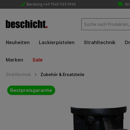
Beratung +49 7545 933 9945
Gra
Neuheiten
Lackierpistolen
Strahltechnik
Dr
Marken
Sale
Strahltechnik
Zubehör & Ersatzteile
Bildergalerie überspringen
Bestpreisgarantie