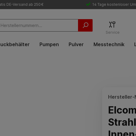
tis DE-Versand ab 250 €
14 Tage kostenloser Um
Service
uckbehälter
Pumpen
Pulver
Messtechnik
Hersteller-N
Elcom
Strah
Innen