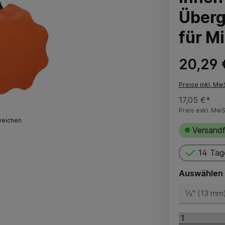
Überg
für M
20,29 
Preise inkl. Mw
17,05 €*
Preis exkl. MwS
weichen
Versandf
14 Tag
Auswählen