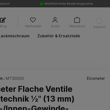
tausch
Marktführende Bestpreisgarantie
Blog
Merkzettel
Konto
Warenkorb
Deutsch
Lackmischraum
Zubehör & Ersatzteile
r.:
MT30020
Elcometer
eter Flache Ventile
ltechnik ½" (13 mm)
-/Innen-Gewinde-