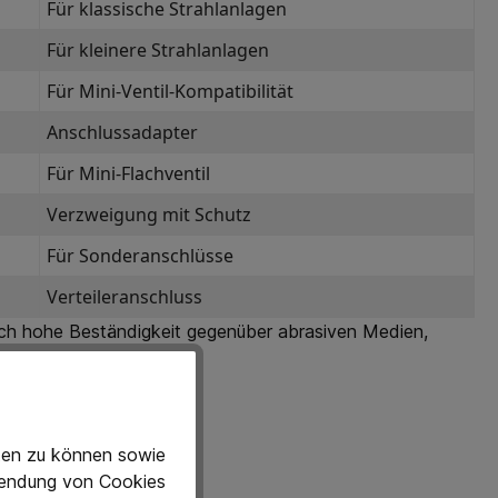
Für klassische Strahlanlagen
Für kleinere Strahlanlagen
Für Mini-Ventil-Kompatibilität
Anschlussadapter
Für Mini-Flachventil
Verzweigung mit Schutz
Für Sonderanschlüsse
Verteileranschluss
rch hohe Beständigkeit gegenüber abrasiven Medien,
eten zu können sowie
rwendung von Cookies