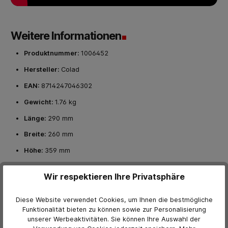
Weitere Informationen
Produktnummer:
1006452
Hersteller:
Colad
EAN:
8714247046302
Gewicht:
1.76 kg
Länge:
290 mm
Breite:
260 mm
Höhe:
359 mm
Wir respektieren Ihre Privatsphäre
Technische Details
Diese Website verwendet Cookies, um Ihnen die bestmögliche
Funktionalität bieten zu können sowie zur Personalisierung
unserer Werbeaktivitäten. Sie können Ihre Auswahl der
Technisches Datenblatt