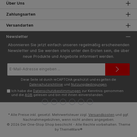
Über Uns
Zahlungsarten
Versandarten
Newsletter
Abonnieren Sie jetzt einfach unseren regelmäßig erscheinenden
Newsletter und Sie werden stets unter den Ersten sein, die über
neue Produkte und Angebote informiert werden.
E-
Mail-
Adresse*
Diese Seite ist durch reCAPTCHA geschützt und es gelten die
Datenschutzrichtlinie
und
Nutzungsbedingungen
.
Ich habe die
Datenschutzbestimmungen
zur Kenntnis genommen
und die
AGB
gelesen und bin mit ihnen einverstanden.
* Alle Preise inkl. gesetzl. Mehrwertsteuer zzgl.
Versandkosten
und ggf.
Nachnahmegebühren, wenn nicht anders angegeben.
© 2026 Der One-Stop Shop beschicht - Alle Rechte vorbehalten. Theme
by
ThemeWare®