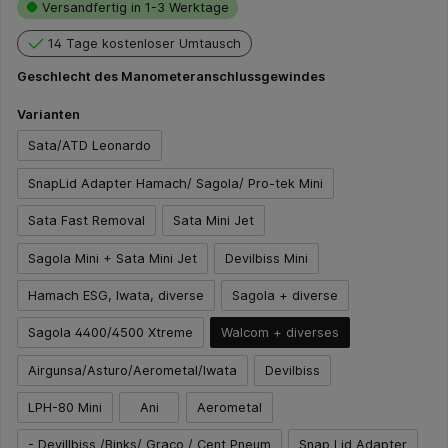
Versandfertig in 1-3 Werktage
14 Tage kostenloser Umtausch
Geschlecht des Manometeranschlussgewindes
Varianten
Sata/ATD Leonardo
SnapLid Adapter Hamach/ Sagola/ Pro-tek Mini
Sata Fast Removal
Sata Mini Jet
Sagola Mini + Sata Mini Jet
Devilbiss Mini
Hamach ESG, Iwata, diverse
Sagola + diverse
Sagola 4400/4500 Xtreme
Walcom + diverses
Airgunsa/Asturo/Aerometal/Iwata
Devilbiss
LPH-80 Mini
Ani
Aerometal
- Devillbiss /Binks/ Graco / Cent Pneum
Snap Lid Adapter