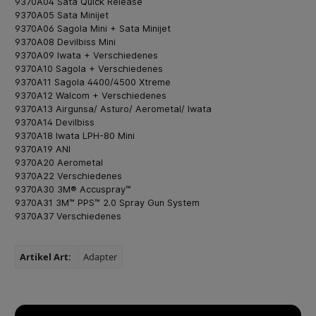
9370A04 Sata Quick Release
9370A05 Sata Minijet
9370A06 Sagola Mini + Sata Minijet
9370A08 Devilbiss Mini
9370A09 Iwata + Verschiedenes
9370A10 Sagola + Verschiedenes
9370A11 Sagola 4400/4500 Xtreme
9370A12 Walcom + Verschiedenes
9370A13 Airgunsa/ Asturo/ Aerometal/ Iwata
9370A14 Devilbiss
9370A18 Iwata LPH-80 Mini
9370A19 ANI
9370A20 Aerometal
9370A22 Verschiedenes
9370A30 3M® Accuspray™
9370A31 3M™ PPS™ 2.0 Spray Gun System
9370A37 Verschiedenes
Artikel Art:
Adapter