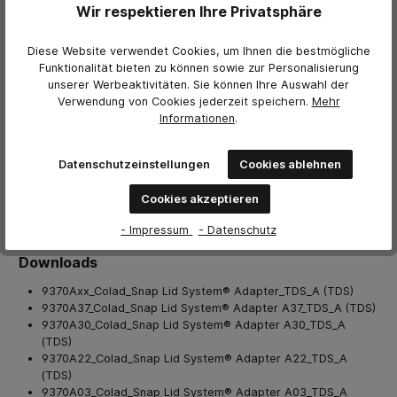
Wir respektieren Ihre Privatsphäre
Technisches Datenblatt
Diese Website verwendet Cookies, um Ihnen die bestmögliche
Funktionalität bieten zu können sowie zur Personalisierung
Technisches Datenblatt A37
unserer Werbeaktivitäten. Sie können Ihre Auswahl der
Verwendung von Cookies jederzeit
speichern.
Mehr
Technisches Datenblatt A30
Informationen
.
Technisches Datenblatt A22
Datenschutzeinstellungen
Cookies ablehnen
Technisches Datenblatt A03
Cookies akzeptieren
Weitere Herstellerinformationen
- Impressum
- Datenschutz
Downloads
9370Axx_Colad_Snap Lid System® Adapter_TDS_A (TDS)
9370A37_Colad_Snap Lid System® Adapter A37_TDS_A (TDS)
9370A30_Colad_Snap Lid System® Adapter A30_TDS_A
(TDS)
9370A22_Colad_Snap Lid System® Adapter A22_TDS_A
(TDS)
9370A03_Colad_Snap Lid System® Adapter A03_TDS_A