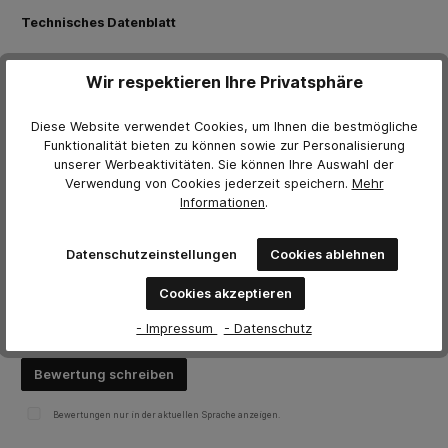
Technisches Datenblatt
Wir respektieren Ihre Privatsphäre
Weitere Herstellerinformationen
Downloads
Diese Website verwendet Cookies, um Ihnen die bestmögliche
Funktionalität bieten zu können sowie zur Personalisierung
64000x_Colad_Abdeckfolie mit Klebeband_TDS_A (TDS)
unserer Werbeaktivitäten. Sie können Ihre Auswahl der
Verwendung von Cookies jederzeit
speichern.
Mehr
Informationen
.
Bewertungen
Datenschutzeinstellungen
Cookies ablehnen
0 von Bewertungen
Cookies akzeptieren
Bewerten Sie dieses Produkt!
Durchschnittliche Bewertung von 0 von 5 Sternen
- Impressum
- Datenschutz
Teilen Sie Ihre Erfahrungen mit anderen Kunden.
Bewertung schreiben
Bewertungen nur in der aktuellen Sprache anzeigen.