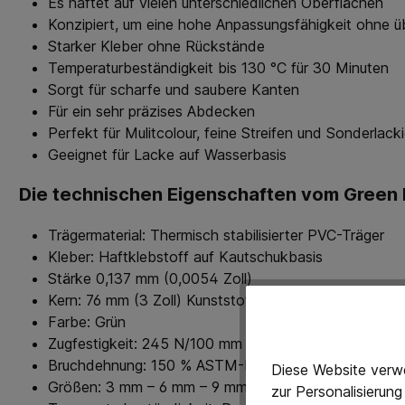
Es haftet auf vielen unterschiedlichen Oberflächen
Konzipiert, um eine hohe Anpassungsfähigkeit ohne 
Starker Kleber ohne Rückstände
Temperaturbeständigkeit bis 130 °C für 30 Minuten
Sorgt für scharfe und saubere Kanten
Für ein sehr präzises Abdecken
Perfekt für Mulitcolour, feine Streifen und Sonderlack
Geeignet für Lacke auf Wasserbasis
Die technischen Eigenschaften vom Green
Trägermaterial: Thermisch stabilisierter PVC-Träger
Kleber: Haftklebstoff auf Kautschukbasis
Stärke 0,137 mm (0,0054 Zoll)
Kern: 76 mm (3 Zoll) Kunststoffkern
Farbe: Grün
Zugfestigkeit: 245 N/100 mm
Bruchdehnung: 150 % ASTM-D-1000
Diese Website verwe
Größen: 3 mm – 6 mm – 9 mm – 12 mm – 19 mm
zur Personalisierun