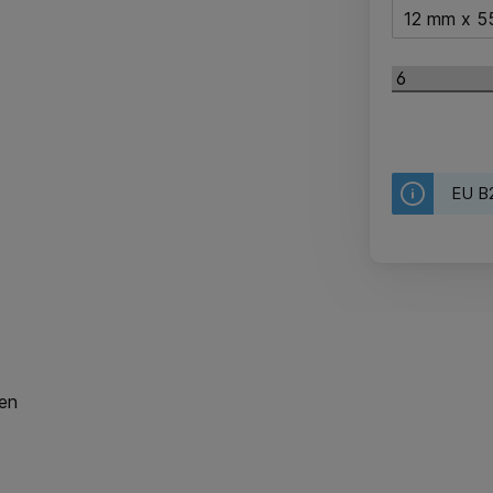
12 mm x 5
EU B2
len