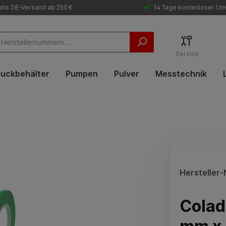
tis DE-Versand ab 250 €
14 Tage kostenloser Um
Service
uckbehälter
Pumpen
Pulver
Messtechnik
Hersteller-N
Colad