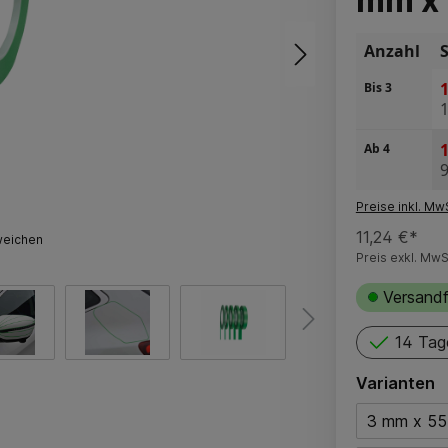
mm x 
Anzahl
1
Bis
3
1
Ab
4
9
Preise inkl. Mw
11,24 €*
weichen
Preis exkl. MwS
Versandf
14 Tag
Varianten
3 mm x 55