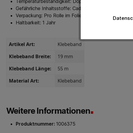
Temperaturbeständigkeit: Doppelte Brenntempertur be
Gefährliche Inhaltsstoffe: Cadmiumfrei
Verpackung: Pro Rolle im Folienbeutel
Datensc
Haltbarkeit: 1 Jahr
Artikel Art:
Klebeband
Klebeband Breite:
19 mm
Klebeband Länge:
55 m
Material Art:
Klebeband
Weitere Informationen
Produktnummer:
1006375