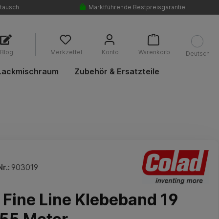
tausch
Marktführende Bestpreisgarantie
Blog
Merkzettel
Konto
Warenkorb
Deutsch
Lackmischraum
Zubehör & Ersatzteile
r.:
903019
 Fine Line Klebeband 19