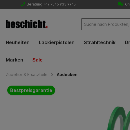
Beratung +49 7545 933 9945
Gra
Neuheiten
Lackierpistolen
Strahltechnik
Dr
Marken
Sale
Zubehör & Ersatzteile
Abdecken
Bildergalerie überspringen
Bestpreisgarantie