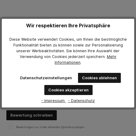
Weitere Herstellerinformationen
Wir respektieren Ihre Privatsphäre
Downloads
Diese Website verwendet Cookies, um Ihnen die bestmögliche
9319xxx_Colad_Farbmusterbleche mit magnetischem
Funktionalität bieten zu können sowie zur Personalisierung
Handhalter_TDS_A (TDS)
unserer Werbeaktivitäten. Sie können Ihre Auswahl der
Verwendung von Cookies jederzeit
speichern.
Mehr
Informationen
.
Bewertungen
Datenschutzeinstellungen
Cookies ablehnen
0 von Bewertungen
Cookies akzeptieren
Bewerten Sie dieses Produkt!
Durchschnittliche Bewertung von 0 von 5 Sternen
- Impressum
- Datenschutz
Teilen Sie Ihre Erfahrungen mit anderen Kunden.
Bewertung schreiben
Bewertungen nur in der aktuellen Sprache anzeigen.