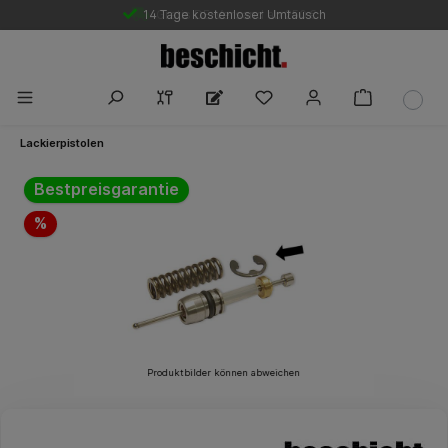
14 Tage kostenloser Umtausch
Gratis DE-Versand ab 250 €
Lackierpistolen
Bildergalerie überspringen
Bestpreisgarantie
%
Produktbilder können abweichen