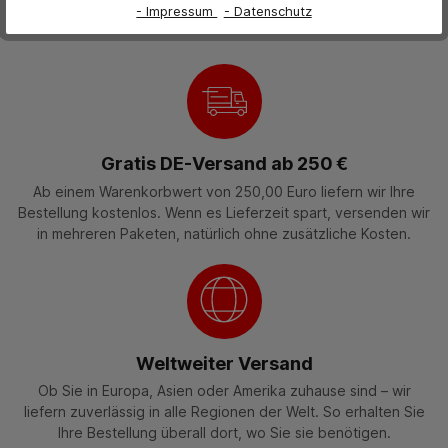
- Impressum
- Datenschutz
E-Mail-Beratung
Gratis DE-Versand ab 250 €
Ab einem Warenkorbwert von 250,00 Euro liefern wir Ihre
Bestellung kostenlos. Wenn es Lieferzeit spart, versenden wir
in mehreren Paketen, natürlich ohne zusätzliche Kosten.
Weltweiter Versand
Ob Sie in Europa, Asien oder Amerika zuhause sind – wir
liefern zuverlässig in alle Regionen der Welt. So erhalten Sie
Ihre Bestellung überall dort, wo Sie sie benötigen.