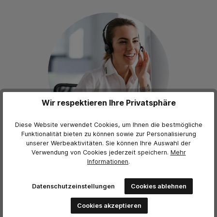
Wir respektieren Ihre Privatsphäre
Diese Website verwendet Cookies, um Ihnen die bestmögliche
Funktionalität bieten zu können sowie zur Personalisierung
unserer Werbeaktivitäten. Sie können Ihre Auswahl der
Persönliche Beratung
Verwendung von Cookies jederzeit
speichern.
Mehr
Informationen
.
Melden Sie sich gerne per Telefon oder E-Mail bei uns und
wir beraten Sie schnell, kompetent und unverbindlich.
Datenschutzeinstellungen
Cookies ablehnen
+49 7545 933 9945
Cookies akzeptieren
Mo-Fr, 09:00 - 16:00 Uhr