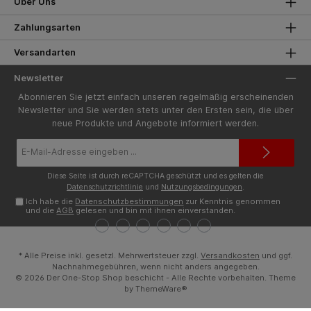
Über Uns
Zahlungsarten
Versandarten
Newsletter
Abonnieren Sie jetzt einfach unseren regelmäßig erscheinenden
Newsletter und Sie werden stets unter den Ersten sein, die über
neue Produkte und Angebote informiert werden.
E-
Mail-
Adresse*
Diese Seite ist durch reCAPTCHA geschützt und es gelten die
Datenschutzrichtlinie
und
Nutzungsbedingungen
.
Ich habe die
Datenschutzbestimmungen
zur Kenntnis genommen
und die
AGB
gelesen und bin mit ihnen einverstanden.
* Alle Preise inkl. gesetzl. Mehrwertsteuer zzgl.
Versandkosten
und ggf.
Nachnahmegebühren, wenn nicht anders angegeben.
© 2026 Der One-Stop Shop beschicht - Alle Rechte vorbehalten. Theme
by
ThemeWare®