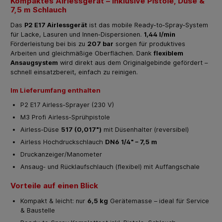
Kompaktes Airlessgerät – inklusive Pistole, Düse &
7,5 m Schlauch
Das
P2 E17 Airlessgerät
ist das mobile Ready‑to‑Spray‑System
für Lacke, Lasuren und Innen‑Dispersionen.
1,44 l/min
Förderleistung bei bis zu
207 bar
sorgen für produktives
Arbeiten und gleichmäßige Oberflächen. Dank
flexiblem
Ansaugsystem
wird direkt aus dem Originalgebinde gefördert –
schnell einsatzbereit, einfach zu reinigen.
Im Lieferumfang enthalten
P2 E17 Airless‑Sprayer (230 V)
M3 Profi Airless‑Sprühpistole
Airless‑Düse
517 (0,017")
mit Düsenhalter (reversibel)
Airless Hochdruckschlauch
DN6 1/4" – 7,5 m
Druckanzeiger/Manometer
Ansaug‑ und Rücklaufschlauch (flexibel) mit Auffangschale
Vorteile auf einen Blick
Kompakt & leicht: nur
6,5 kg
Gerätemasse – ideal für Service
& Baustelle