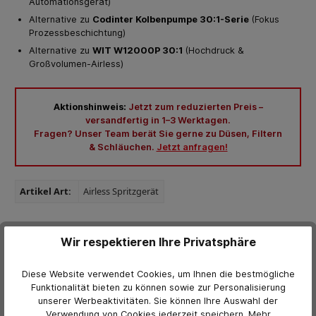
Automationsgerät)
Alternative zu
Codinter Kolbenpumpe 30:1-Serie
(Fokus
Prozessbeschichtung)
Alternative zu
WIT W12000P 30:1
(Hochdruck &
Großvolumen-Airless)
Aktionshinweis:
Jetzt zum reduzierten Preis –
versandfertig in 1–3 Werktagen.
Fragen? Unser Team berät Sie gerne zu Düsen, Filtern
& Schläuchen.
Jetzt anfragen!
Artikel Art:
Airless Spritzgerät
Wir respektieren Ihre Privatsphäre
Weitere Informationen
Produktnummer:
1016465
Diese Website verwendet Cookies, um Ihnen die bestmögliche
Funktionalität bieten zu können sowie zur Personalisierung
Hersteller:
beschicht
unserer Werbeaktivitäten. Sie können Ihre Auswahl der
Verwendung von Cookies jederzeit
speichern.
Mehr