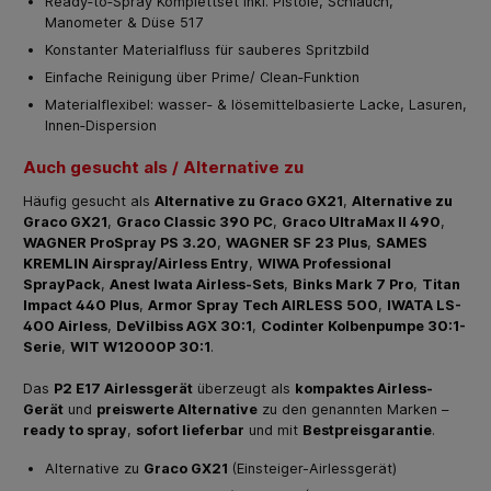
Ready‑to‑Spray Komplettset inkl. Pistole, Schlauch,
Manometer & Düse 517
Konstanter Materialfluss für sauberes Spritzbild
Einfache Reinigung über Prime/ Clean‑Funktion
Materialflexibel: wasser‑ & lösemittelbasierte Lacke, Lasuren,
Innen‑Dispersion
Auch gesucht als / Alternative zu
Häufig gesucht als
Alternative zu Graco GX21
,
Alternative zu
Graco GX21
,
Graco Classic 390 PC
,
Graco UltraMax II 490
,
WAGNER ProSpray PS 3.20
,
WAGNER SF 23 Plus
,
SAMES
KREMLIN Airspray/Airless Entry
,
WIWA Professional
SprayPack
,
Anest Iwata Airless-Sets
,
Binks Mark 7 Pro
,
Titan
Impact 440 Plus
,
Armor Spray Tech AIRLESS 500
,
IWATA LS-
400 Airless
,
DeVilbiss AGX 30:1
,
Codinter Kolbenpumpe 30:1-
Serie
,
WIT W12000P 30:1
.
Das
P2 E17 Airlessgerät
überzeugt als
kompaktes Airless-
Gerät
und
preiswerte Alternative
zu den genannten Marken –
ready to spray
,
sofort lieferbar
und mit
Bestpreisgarantie
.
Alternative zu
Graco GX21
(Einsteiger-Airlessgerät)