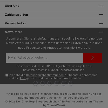
Über Uns
Zahlungsarten
Versandarten
Newsletter
Abonnieren Sie jetzt einfach unseren regelmäßig erscheinenden
Newsletter und Sie werden stets unter den Ersten sein, die über
neue Produkte und Angebote informiert werden.
E-
Mail-
Adresse*
Diese Seite ist durch reCAPTCHA geschützt und es gelten die
Datenschutzrichtlinie
und
Nutzungsbedingungen
.
Ich habe die
Datenschutzbestimmungen
zur Kenntnis genommen
und die
AGB
gelesen und bin mit ihnen einverstanden.
* Alle Preise inkl. gesetzl. Mehrwertsteuer zzgl.
Versandkosten
und ggf.
Nachnahmegebühren, wenn nicht anders angegeben.
© 2026 Der One-Stop Shop beschicht - Alle Rechte vorbehalten. Theme
by
ThemeWare®