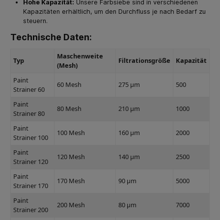
Hohe Kapazität:
Unsere Farbsiebe sind in verschiedenen
Kapazitäten erhältlich, um den Durchfluss je nach Bedarf zu
steuern.
Technische Daten:
Maschenweite
Typ
Filtrationsgröße
Kapazität
(Mesh)
Paint
60 Mesh
275 μm
500
Strainer 60
Paint
80 Mesh
210 μm
1000
Strainer 80
Paint
100 Mesh
160 μm
2000
Strainer 100
Paint
120 Mesh
140 μm
2500
Strainer 120
Paint
170 Mesh
90 μm
5000
Strainer 170
Paint
200 Mesh
80 μm
7000
Strainer 200