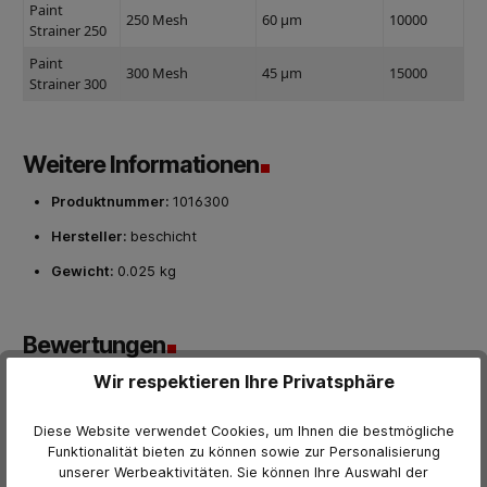
Paint
250 Mesh
60 μm
10000
Strainer 250
Paint
300 Mesh
45 μm
15000
Strainer 300
Weitere Informationen
Produktnummer:
1016300
Hersteller:
beschicht
Gewicht:
0.025 kg
Bewertungen
Wir respektieren Ihre Privatsphäre
0 von Bewertungen
Bewerten Sie dieses Produkt!
Durchschnittliche Bewertung von 0 von 5 Sternen
Diese Website verwendet Cookies, um Ihnen die bestmögliche
Funktionalität bieten zu können sowie zur Personalisierung
Teilen Sie Ihre Erfahrungen mit anderen Kunden.
unserer Werbeaktivitäten. Sie können Ihre Auswahl der