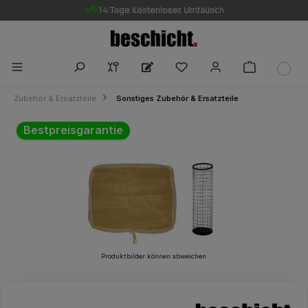
14 Tage kostenloser Umtausch
Gratis DE-Versand ab 250 €
Zubehör & Ersatzteile
Sonstiges Zubehör & Ersatzteile
Bildergalerie überspringen
Bestpreisgarantie
Produktbilder können abweichen