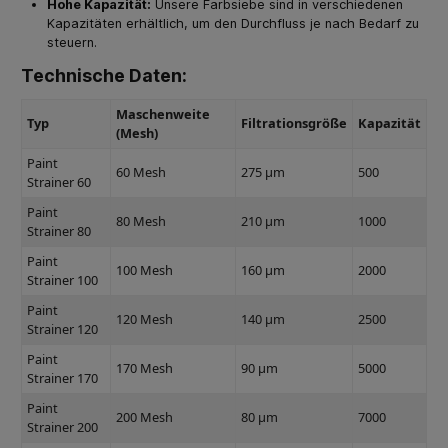
Hohe Kapazität:
Unsere Farbsiebe sind in verschiedenen
Kapazitäten erhältlich, um den Durchfluss je nach Bedarf zu
steuern.
Technische Daten:
Maschenweite
Typ
Filtrationsgröße
Kapazität
(Mesh)
Paint
60 Mesh
275 μm
500
Strainer 60
Paint
80 Mesh
210 μm
1000
Strainer 80
Paint
100 Mesh
160 μm
2000
Strainer 100
Paint
120 Mesh
140 μm
2500
Strainer 120
Paint
170 Mesh
90 μm
5000
Strainer 170
Paint
200 Mesh
80 μm
7000
Strainer 200