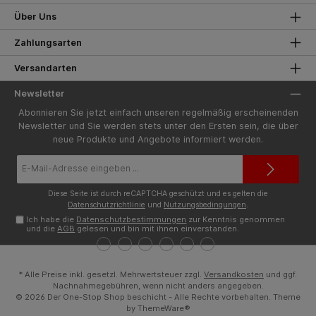
Über Uns
Zahlungsarten
Versandarten
Newsletter
Abonnieren Sie jetzt einfach unseren regelmäßig erscheinenden
Newsletter und Sie werden stets unter den Ersten sein, die über
neue Produkte und Angebote informiert werden.
E-
Mail-
Adresse*
Diese Seite ist durch reCAPTCHA geschützt und es gelten die
Datenschutzrichtlinie
und
Nutzungsbedingungen
.
Ich habe die
Datenschutzbestimmungen
zur Kenntnis genommen
und die
AGB
gelesen und bin mit ihnen einverstanden.
* Alle Preise inkl. gesetzl. Mehrwertsteuer zzgl.
Versandkosten
und ggf.
Nachnahmegebühren, wenn nicht anders angegeben.
© 2026 Der One-Stop Shop beschicht - Alle Rechte vorbehalten. Theme
by
ThemeWare®