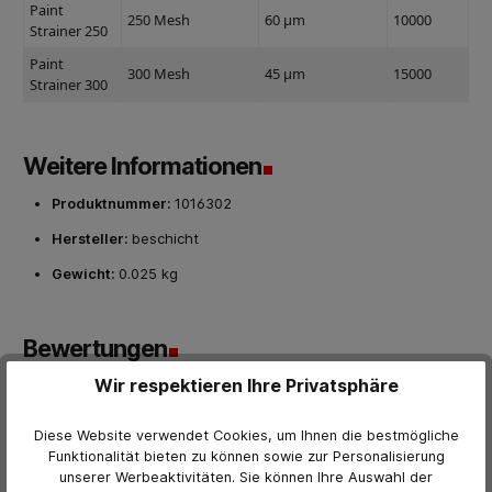
Paint
250 Mesh
60 μm
10000
Strainer 250
Paint
300 Mesh
45 μm
15000
Strainer 300
Weitere Informationen
Produktnummer:
1016302
Hersteller:
beschicht
Gewicht:
0.025 kg
Bewertungen
Wir respektieren Ihre Privatsphäre
0 von Bewertungen
Bewerten Sie dieses Produkt!
Durchschnittliche Bewertung von 0 von 5 Sternen
Diese Website verwendet Cookies, um Ihnen die bestmögliche
Funktionalität bieten zu können sowie zur Personalisierung
Teilen Sie Ihre Erfahrungen mit anderen Kunden.
unserer Werbeaktivitäten. Sie können Ihre Auswahl der