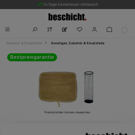
14 Tage kostenloser Umtausch
Gratis DE-Versand ab 250 €
Zubehör & Ersatzteile
Sonstiges Zubehör & Ersatzteile
Bildergalerie überspringen
Bestpreisgarantie
Produktbilder können abweichen