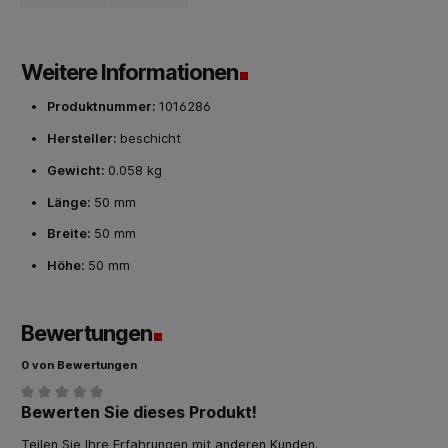
Weitere Informationen
Produktnummer:
1016286
Hersteller:
beschicht
Gewicht:
0.058 kg
Länge:
50 mm
Breite:
50 mm
Höhe:
50 mm
Bewertungen
0 von Bewertungen
Bewerten Sie dieses Produkt!
Durchschnittliche Bewertung von 0 von 5 Sternen
Teilen Sie Ihre Erfahrungen mit anderen Kunden.