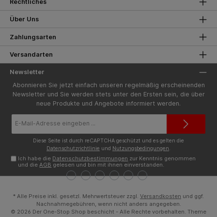
Rechtliches
Über Uns
Zahlungsarten
Versandarten
Newsletter
Abonnieren Sie jetzt einfach unseren regelmäßig erscheinenden
Newsletter und Sie werden stets unter den Ersten sein, die über
neue Produkte und Angebote informiert werden.
E-
Mail-
Adresse*
Diese Seite ist durch reCAPTCHA geschützt und es gelten die
Datenschutzrichtlinie
und
Nutzungsbedingungen
.
Ich habe die
Datenschutzbestimmungen
zur Kenntnis genommen
und die
AGB
gelesen und bin mit ihnen einverstanden.
* Alle Preise inkl. gesetzl. Mehrwertsteuer zzgl.
Versandkosten
und ggf.
Nachnahmegebühren, wenn nicht anders angegeben.
© 2026 Der One-Stop Shop beschicht - Alle Rechte vorbehalten. Theme