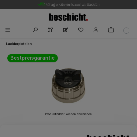
14 Tage kostenloser Umtausch
Gratis DE-Versand ab 250 €
Lackierpistolen
Bildergalerie überspringen
Bestpreisgarantie
Produktbilder können abweichen