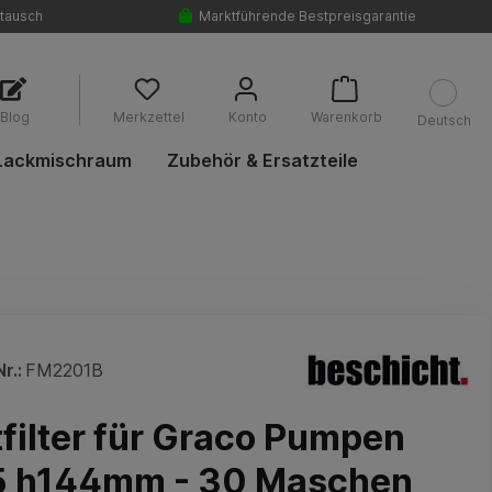
tausch
Marktführende Bestpreisgarantie
Blog
Merkzettel
Konto
Warenkorb
Deutsch
Lackmischraum
Zubehör & Ersatzteile
r.:
FM2201B
filter für Graco Pumpen
5 h144mm - 30 Maschen