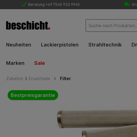
Beratung +49 7545 933 9945
Gra
Neuheiten
Lackierpistolen
Strahltechnik
Dr
Marken
Sale
Zubehör & Ersatzteile
Filter
Bildergalerie überspringen
Bestpreisgarantie