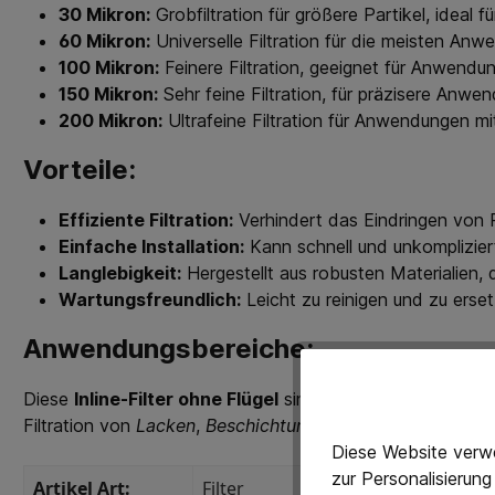
30 Mikron:
Grobfiltration für größere Partikel, ideal
60 Mikron:
Universelle Filtration für die meisten An
100 Mikron:
Feinere Filtration, geeignet für Anwendun
150 Mikron:
Sehr feine Filtration, für präzisere Anw
200 Mikron:
Ultrafeine Filtration für Anwendungen m
Vorteile:
Effiziente Filtration:
Verhindert das Eindringen von P
Einfache Installation:
Kann schnell und unkomplizier
Langlebigkeit:
Hergestellt aus robusten Materialien,
Wartungsfreundlich:
Leicht zu reinigen und zu erse
Anwendungsbereiche:
Diese
Inline-Filter ohne Flügel
sind ideal für eine Vielza
Filtration von
Lacken
,
Beschichtungen
,
Ölen
,
Chemikalie
Diese Website verwe
zur Personalisierun
Artikel Art:
Filter