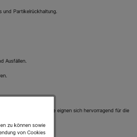
 und Partikelrückhaltung.
d Ausfällen.
ren.
um Einsatz kommen. Sie eignen sich hervorragend für die
Filtration erfordern.
eten zu können sowie
rwendung von Cookies