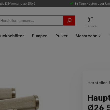
tis DE-Versand ab 250 €
14 Tage kostenloser Um
Service
uckbehälter
Pumpen
Pulver
Messtechnik
Hersteller-N
Haupt
Ø26,