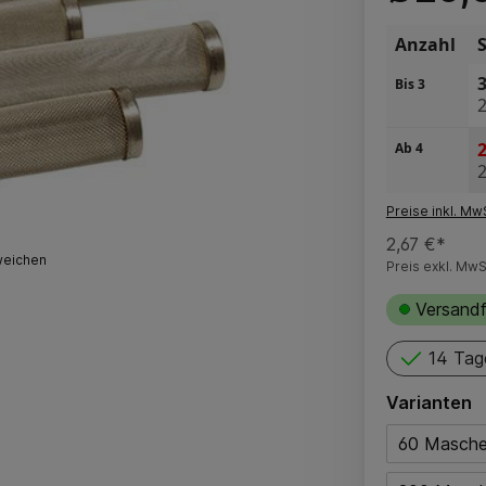
Anzahl
3
Bis
3
2
2
Ab
4
2
Preise inkl. Mw
2,67 €*
weichen
Preis exkl. MwS
Versandf
14 Tag
Varianten
60 Masch