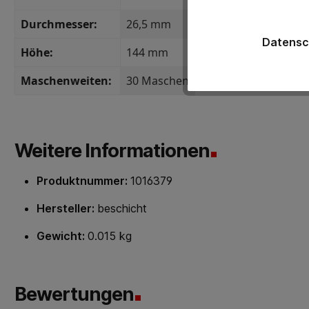
Durchmesser:
26,5 mm
Datensc
Höhe:
144 mm
Maschenweiten:
30 Maschen
Weitere Informationen
Produktnummer:
1016379
Hersteller:
beschicht
Gewicht:
0.015 kg
Bewertungen