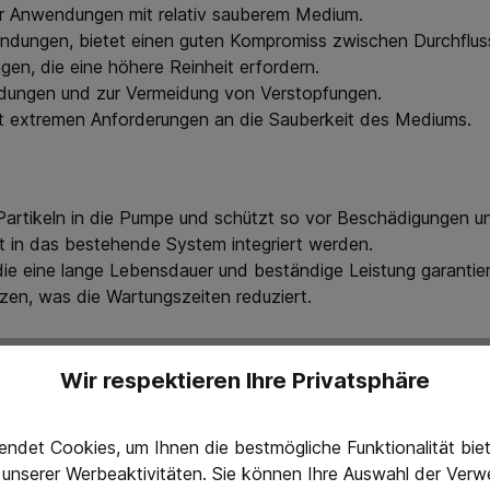
 für Anwendungen mit relativ sauberem Medium.
wendungen, bietet einen guten Kompromiss zwischen Durchfluss
gen, die eine höhere Reinheit erfordern.
endungen und zur Vermeidung von Verstopfungen.
it extremen Anforderungen an die Sauberkeit des Mediums.
artikeln in die Pumpe und schützt so vor Beschädigungen un
t in das bestehende System integriert werden.
 die eine lange Lebensdauer und beständige Leistung garantie
tzen, was die Wartungszeiten reduziert.
Wir respektieren Ihre Privatsphäre
hl von industriellen Anwendungen, bei denen
Graco-Pumpen
z
n
und anderen Flüssigkeiten, die eine präzise und zuverlässige 
ndet Cookies, um Ihnen die bestmögliche Funktionalität bi
g unserer Werbeaktivitäten. Sie können Ihre Auswahl der Ve