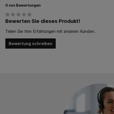
0 von Bewertungen
Bewerten Sie dieses Produkt!
Durchschnittliche Bewertung von 0 von 5 Sternen
Teilen Sie Ihre Erfahrungen mit anderen Kunden.
Bewertung schreiben