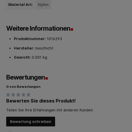
Material Art:
Nylon
Weitere Informationen
Produktnummer:
1016293
Hersteller:
beschicht
Gewicht:
0.001 kg
Bewertungen
0 von Bewertungen
Bewerten Sie dieses Produkt!
Durchschnittliche Bewertung von 0 von 5 Sternen
Teilen Sie Ihre Erfahrungen mit anderen Kunden.
Bewertung schreiben