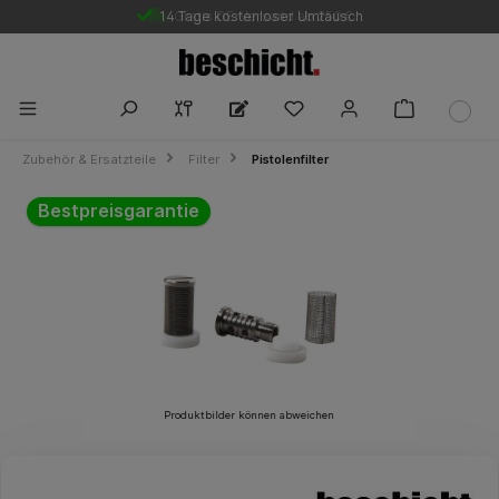
14 Tage kostenloser Umtausch
Gratis DE-Versand ab 250 €
Zubehör & Ersatzteile
Filter
Pistolenfilter
Bildergalerie überspringen
Bestpreisgarantie
Produktbilder können abweichen