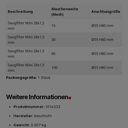
Maschenweite
Beschreibung
Anschlussgröße
(Mesh)
Saugfilter Mini 28x1,5
15
Ø55 H80 mm
mm
Saugfilter Mini 28x1,5
30
Ø55 H80 mm
mm
Saugfilter Mini 28x1,5
60
Ø55 H80 mm
mm
Saugfilter Mini 28x1,5
100
Ø55 H80 mm
mm
Packungsgröße:
1 Stück
Weitere Informationen
Produktnummer:
1016332
Hersteller:
beschicht
Gewicht:
0.007 kg