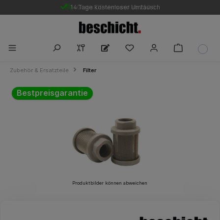
14 Tage kostenloser Umtausch
Gratis DE-Versand ab 250 €
Zubehör & Ersatzteile
Filter
Bildergalerie überspringen
Bestpreisgarantie
Produktbilder können abweichen