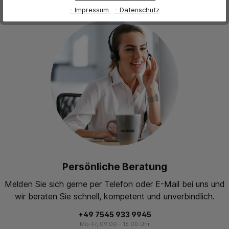
- Impressum
- Datenschutz
Persönliche Beratung
Melden Sie sich gerne per Telefon oder E-Mail bei uns und
wir beraten Sie schnell, kompetent und unverbindlich.
+49 7545 933 9945
Mo-Fr, 09:00 - 16:00 Uhr