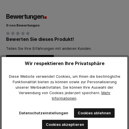
Bewertungen
0 von Bewertungen
Bewerten Sie dieses Produkt!
Durchschnittliche Bewertung von 0 von 5 Sternen
Teilen Sie Ihre Erfahrungen mit anderen Kunden.
Bewertung schreiben
Wir respektieren Ihre Privatsphäre
Bewertungen nur in der aktuellen Sprache anzeigen.
Diese Website verwendet Cookies, um Ihnen die bestmögliche
Funktionalität bieten zu können sowie zur Personalisierung
unserer Werbeaktivitäten. Sie können Ihre Auswahl der
Keine Bewertungen gefunden. Teilen Sie Ihre Erfahrungen
Verwendung von Cookies jederzeit
speichern.
Mehr
mit anderen.
Informationen
.
Datenschutzeinstellungen
Cookies ablehnen
Cookies akzeptieren