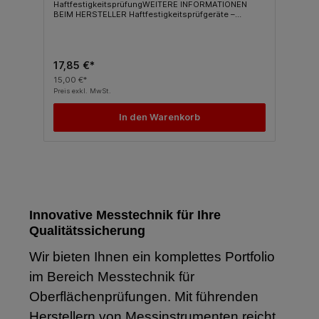
HaftfestigkeitsprüfungWEITERE INFORMATIONEN
BEIM HERSTELLER Haftfestigkeitsprüfgeräte –
PosiTest AT Baureihe | DeFelskoWEITERE
INFORMATIONEN ÜBER UNSERE
GERÄTE Haftfestigkeit Archive – CS Messtechnik
(cs-messtechnik.de)
17,85 €*
15,00 €*
Preis exkl. MwSt.
In den Warenkorb
Innovative Messtechnik für Ihre
Qualitätssicherung
Wir bieten Ihnen ein komplettes Portfolio
im Bereich Messtechnik für
Oberflächenprüfungen. Mit führenden
Herstellern von Messinstrumenten reicht