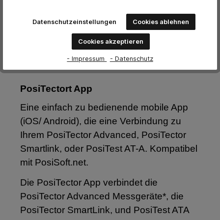
von einer oder mehreren Sonden und
Messgeräten miteinander
Datenschutzeinstellungen
Cookies ablehnen
z. B. Schichtdicke, Klima, Haftfestigkeit
Cookies akzeptieren
etc.
- Impressum
- Datenschutz
PosiTectort App
Eine einfach zu bedienende mobile App
(iOS/ Android), die eine Verbindung zu
Ihrem PosiTector Advanced, PosiTector
Smartlink, oder PosiTest AT-A. Kompatibel
mit PosiSoft.net.
Die PosiTector App verbindet die
PosiTector Advanced Messgeräte*, die
PosiTector SmartLink, und PosiTest ATA