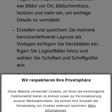
wie Bilder vor Ort, Bildschirmfotos,
Notizen und mehr ein, um wichtige
Details zu vermitteln
Erstellen und speichern Sie mehrere
benutzerdefinierte Layouts als
Vorlagen einfügen Sie Deckblätter ein,
fügen Sie Logos/Bilder hinzu und
wählen Sie Schriftart und Schriftgröße
aus
Auswählen, welche Informationen
Wir respektieren Ihre Privatsphäre
angezeigt werden sollen – Diagramme,
Histogramme, Messwerte, Messdatum,
Diese Website verwendet Cookies, um Ihnen die bestmögliche
Messwertanzahl usw.
Funktionalität bieten zu können sowie zur Personalisierung
unserer Werbeaktivitäten. Sie können Ihre Auswahl der
Verwendung von Cookies jederzeit
speichern.
Mehr
Kompilieren Sie Multi-Batch-Berichte
Informationen
.