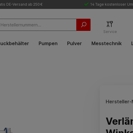
tis DE-Versand ab 250 €
14 Tage kostenloser Um
Service
uckbehälter
Pumpen
Pulver
Messtechnik
Hersteller-N
Verlä