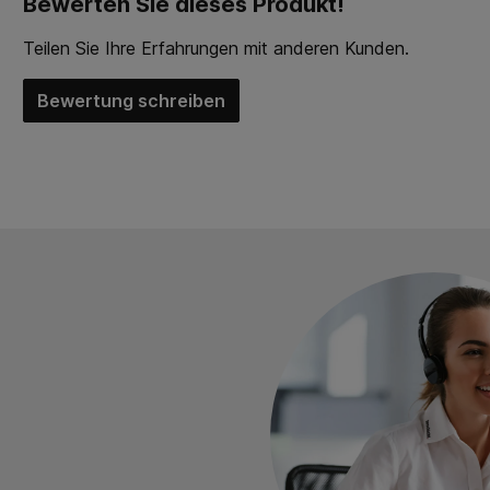
Bewerten Sie dieses Produkt!
Durchschnittliche Bewertung von 0 von 5 Sternen
Teilen Sie Ihre Erfahrungen mit anderen Kunden.
Bewertung schreiben