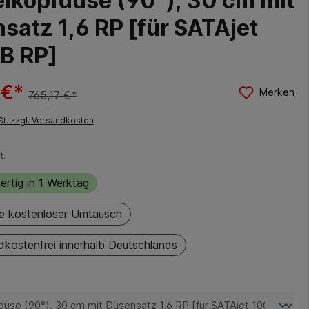
lkopfdüse (90°), 30 cm mit
satz 1,6 RP [für SATAjet
B RP]
 €*
Merken
765,17 €*
St. zzgl. Versandkosten
t.
ertig in 1 Werktag
e kostenloser Umtausch
dkostenfrei innerhalb Deutschlands
auswählen