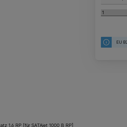
EU B2
atz 1,6 RP [für SATAjet 1000 B RP]