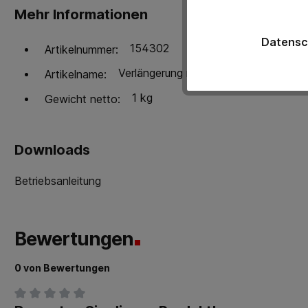
Mehr Informationen
Datensc
154302
Artikelnummer:
Verlängerung mit Winkelkopfdüse (90
Artikelname:
1 kg
Gewicht netto:
Downloads
Betriebsanleitung
Bewertungen
0 von Bewertungen