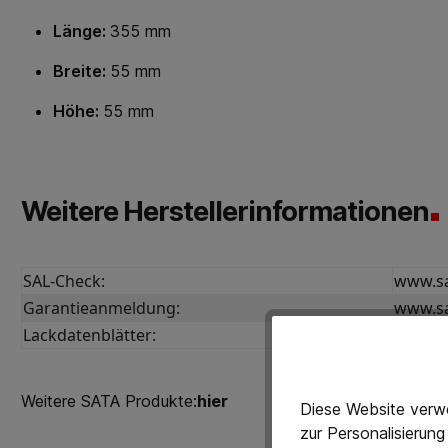
Länge:
355 mm
Breite:
55 mm
Höhe:
55 mm
Weitere Herstellerinformationen
SAL-Check:
www.sa
Garantieanmeldung:
www.sa
Lackdatenblätter:
www.sa
Weitere SATA Produkte:
hier
Diese Website verwe
zur Personalisierun