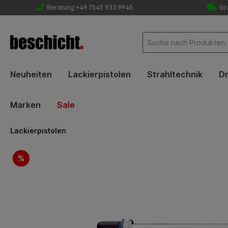
Beratung +49 7545 933 9945
Gra
Neuheiten
Lackierpistolen
Strahltechnik
Dr
Marken
Sale
Lackierpistolen
Bildergalerie überspringen
%