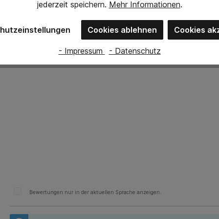
jederzeit
speichern.
Mehr Informationen
.
hutzeinstellungen
Cookies ablehnen
Cookies ak
- Impressum
- Datenschutz
°), 30 cm mit Düsensatz 1,6 RP für SATAjet 1000 B RP
Bewertungen nur in der aktuellen Sprache anzeigen.