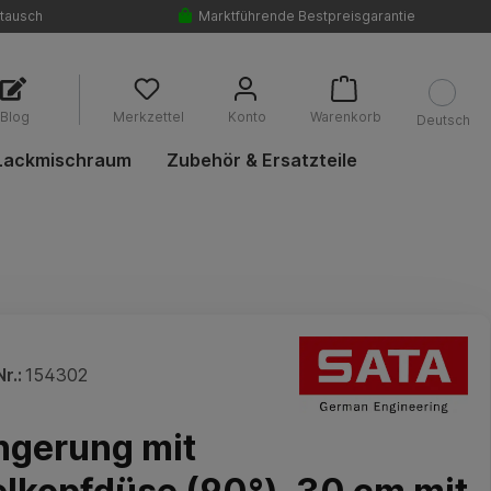
tausch
Marktführende Bestpreisgarantie
Blog
Merkzettel
Konto
Warenkorb
Deutsch
Lackmischraum
Zubehör & Ersatzteile
r.:
154302
ngerung mit