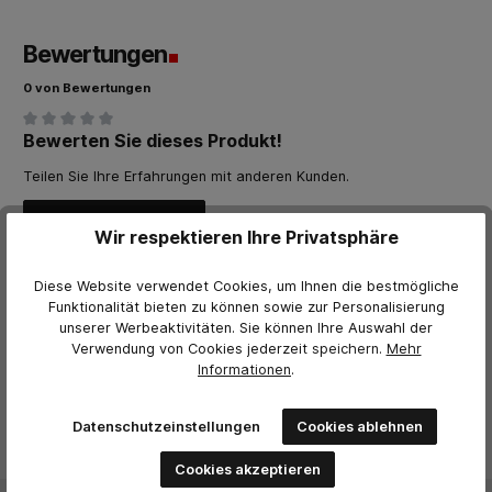
Bewertungen
0 von Bewertungen
Bewerten Sie dieses Produkt!
Durchschnittliche Bewertung von 0 von 5 Sternen
Teilen Sie Ihre Erfahrungen mit anderen Kunden.
Bewertung schreiben
Wir respektieren Ihre Privatsphäre
Bewertungen nur in der aktuellen Sprache anzeigen.
Diese Website verwendet Cookies, um Ihnen die bestmögliche
Funktionalität bieten zu können sowie zur Personalisierung
unserer Werbeaktivitäten. Sie können Ihre Auswahl der
Keine Bewertungen gefunden. Teilen Sie Ihre Erfahrungen
Verwendung von Cookies jederzeit
speichern.
Mehr
mit anderen.
Informationen
.
Datenschutzeinstellungen
Cookies ablehnen
Cookies akzeptieren