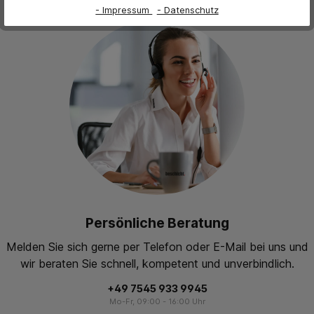
- Impressum
- Datenschutz
Persönliche Beratung
Melden Sie sich gerne per Telefon oder E-Mail bei uns und
wir beraten Sie schnell, kompetent und unverbindlich.
+49 7545 933 9945
Mo-Fr, 09:00 - 16:00 Uhr