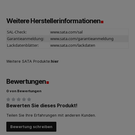
Weitere Herstellerinformationen
SAL-Check:
www.sata.com/sal
Garantieanmeldung:
www.sata.com/garantieanmeldung
Lackdatenblätter:
www.sata.com/lackdaten
Weitere SATA Produkte:
hier
Bewertungen
0 von Bewertungen
Bewerten Sie dieses Produkt!
Durchschnittliche Bewertung von 0 von 5 Sternen
Teilen Sie Ihre Erfahrungen mit anderen Kunden.
Bewertung schreiben