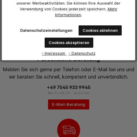
unserer Werbeaktivitäten. Sie können Ihre Auswahl der
Verwendung von Cookies jederzeit
speichern.
Mehr
Informationen
.
Datenschutzeinstellungen
Cookies ablehnen
Cookies akzeptieren
- Impressum
- Datenschutz
Persönliche Beratung
Melden Sie sich gerne per Telefon oder E-Mail bei uns und
wir beraten Sie schnell, kompetent und unverbindlich.
+49 7545 933 9945
Mo-Fr, 09:00 - 16:00 Uhr
E-Mail-Beratung