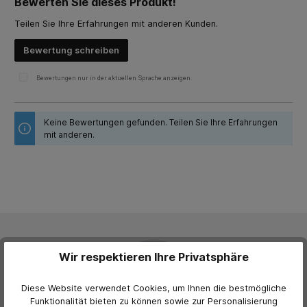
Bewerten Sie dieses Produkt!
Durchschnittliche Bewertung von 0 von 5 Sternen
Teilen Sie Ihre Erfahrungen mit anderen Kunden.
Bewertung schreiben
Bewertungen nur in der aktuellen Sprache anzeigen.
Keine Bewertungen gefunden. Teilen Sie Ihre Erfahrungen
mit anderen.
Wir respektieren Ihre Privatsphäre
Diese Website verwendet Cookies, um Ihnen die bestmögliche
Funktionalität bieten zu können sowie zur Personalisierung