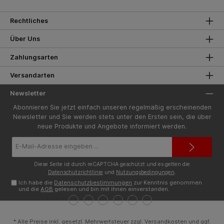
Rechtliches
Über Uns
Zahlungsarten
Versandarten
Newsletter
Abonnieren Sie jetzt einfach unseren regelmäßig erscheinenden
Newsletter und Sie werden stets unter den Ersten sein, die über
neue Produkte und Angebote informiert werden.
E-
Mail-
Adresse*
Diese Seite ist durch reCAPTCHA geschützt und es gelten die
Datenschutzrichtlinie
und
Nutzungsbedingungen
.
Ich habe die
Datenschutzbestimmungen
zur Kenntnis genommen
und die
AGB
gelesen und bin mit ihnen einverstanden.
* Alle Preise inkl. gesetzl. Mehrwertsteuer zzgl.
Versandkosten
und ggf.