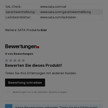
SAL-Check:
www.sata.com/sal
Garantieanmeldung:
www.sata.com/garantieanmeldung
Lackdatenblätter:
www.sata.com/lackdaten
Weitere SATA Produkte:
hier
Bewertungen
0 von Bewertungen
Bewerten Sie dieses Produkt!
Durchschnittliche Bewertung von 0 von 5 Sternen
Teilen Sie Ihre Erfahrungen mit anderen Kunden.
Bewertung schreiben
Bewertungen nur in der aktuellen Sprache anzeigen.
Keine Bewertungen gefunden. Teilen Sie Ihre Erfahrungen