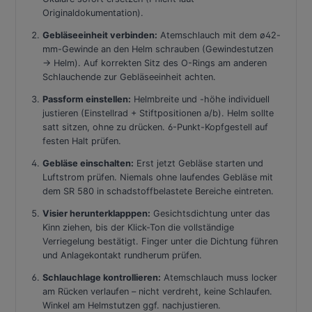
Originaldokumentation).
Gebläseeinheit verbinden:
Atemschlauch mit dem ø42-
mm-Gewinde an den Helm schrauben (Gewindestutzen
→ Helm). Auf korrekten Sitz des O-Rings am anderen
Schlauchende zur Gebläseeinheit achten.
Passform einstellen:
Helmbreite und -höhe individuell
justieren (Einstellrad + Stiftpositionen a/b). Helm sollte
satt sitzen, ohne zu drücken. 6-Punkt-Kopfgestell auf
festen Halt prüfen.
Gebläse einschalten:
Erst jetzt Gebläse starten und
Luftstrom prüfen. Niemals ohne laufendes Gebläse mit
dem SR 580 in schadstoffbelastete Bereiche eintreten.
Visier herunterklapppen:
Gesichtsdichtung unter das
Kinn ziehen, bis der Klick-Ton die vollständige
Verriegelung bestätigt. Finger unter die Dichtung führen
und Anlagekontakt rundherum prüfen.
Schlauchlage kontrollieren:
Atemschlauch muss locker
am Rücken verlaufen – nicht verdreht, keine Schlaufen.
Winkel am Helmstutzen ggf. nachjustieren.