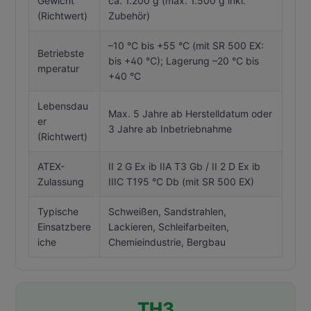
Gewicht
ca. 1.200 g (max. 1.500 g inkl.
(Richtwert)
Zubehör)
–10 °C bis +55 °C (mit SR 500 EX:
Betriebste
bis +40 °C); Lagerung –20 °C bis
mperatur
+40 °C
Lebensdau
Max. 5 Jahre ab Herstelldatum oder
er
3 Jahre ab Inbetriebnahme
(Richtwert)
ATEX-
II 2 G Ex ib IIA T3 Gb / II 2 D Ex ib
Zulassung
IIIC T195 °C Db (mit SR 500 EX)
Typische
Schweißen, Sandstrahlen,
Einsatzbere
Lackieren, Schleifarbeiten,
iche
Chemieindustrie, Bergbau
TH3