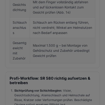
Mit dem Finger vollständig abfahren
Gesichts
und auf lückenlosen Kontakt zum
dichtung
Gesicht prüfen (Abb. 14)
Schlauch
Schlauch am Rücken entlang führen,
anschlus
nicht verdreht; Winkel am Helmstutzen
s
nach Bedarf anpassen
Gesamtg
Maximal 1.500 g – bei Montage von
ewicht
Gehörschutz und Zubehör unbedingt
mit
Gewicht prüfen
Zubehör
Profi-Workflow: SR 580 richtig aufsetzen &
betreiben
Sichtprüfung vor Schichtbeginn:
Visier,
Gesichtsdichtung, Atemschlauch und Helmschale auf
Risse, Kratzer oder Verformungen prüfen. Beschädigte
Okulare sofort ersetzen (Pflicht laut