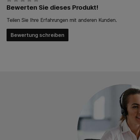
Bewerten Sie dieses Produkt!
Durchschnittliche Bewertung von 0 von 5 Sternen
Teilen Sie Ihre Erfahrungen mit anderen Kunden.
Bewertung schreiben