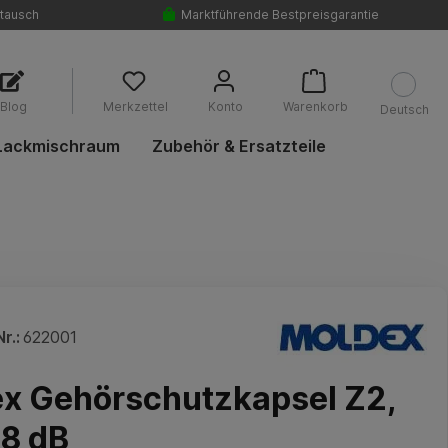
tausch
Marktführende Bestpreisgarantie
Blog
Merkzettel
Konto
Warenkorb
Deutsch
Lackmischraum
Zubehör & Ersatzteile
r.:
622001
x Gehörschutzkapsel Z2,
8 dB