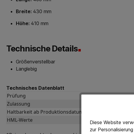
Breite:
430 mm
Höhe:
410 mm
Technische Details
Größenverstellbar
Langlebig
Technisches Datenblatt
Prüfung
Zulassung
Haltbarkeit ab Produktionsdatum
HML-Werte
Diese Website verwe
zur Personalisierun