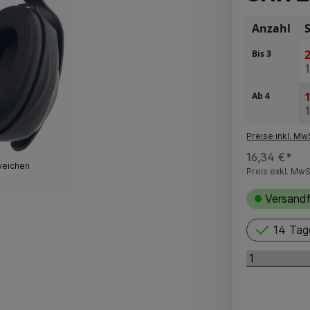
Anzahl
2
Bis
3
1
Ab
4
Preise inkl. Mw
16,34 €*
weichen
Preis exkl. MwS
Versandf
14 Tag