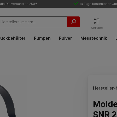
tis DE-Versand ab 250 €
14 Tage kostenloser Um
Service
uckbehälter
Pumpen
Pulver
Messtechnik
Hersteller-N
Molde
SNR 2