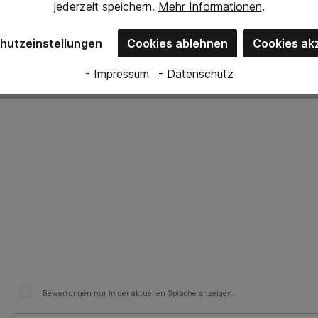
challdämmung in hohen (H), mittleren (M) und tiefen (L) Fr
jederzeit
speichern.
Mehr Informationen
.
hutzeinstellungen
Cookies ablehnen
Cookies ak
- Impressum
- Datenschutz
Bewertungen nur in der aktuellen Sprache anzeigen.