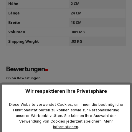
Höhe
2 CM
Länge
24 CM
Breite
18 CM
Volumen
.001 M3
Shipping Weight
.03 KG
Bewertungen
0 von Bewertungen
Wir respektieren Ihre Privatsphäre
Bewerten Sie dieses Produkt!
Durchschnittliche Bewertung von 0 von 5 Sternen
Teilen Sie Ihre Erfahrungen mit anderen Kunden.
Diese Website verwendet Cookies, um Ihnen die bestmögliche
Funktionalität bieten zu können sowie zur Personalisierung
Bewertung schreiben
unserer Werbeaktivitäten. Sie können Ihre Auswahl der
Verwendung von Cookies jederzeit
speichern.
Mehr
Bewertungen nur in der aktuellen Sprache anzeigen.
Informationen
.