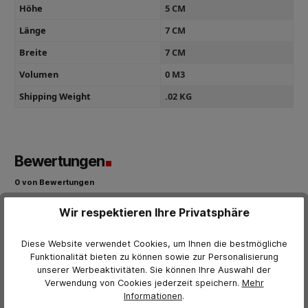
Höhe
5 CM
Länge
7 CM
Breite
7 CM
Volumen
0 M3
Shipping Weight
.02 KG
Bewertungen
0 von Bewertungen
Wir respektieren Ihre Privatsphäre
Bewerten Sie dieses Produkt!
Durchschnittliche Bewertung von 0 von 5 Sternen
Teilen Sie Ihre Erfahrungen mit anderen Kunden.
Diese Website verwendet Cookies, um Ihnen die bestmögliche
Funktionalität bieten zu können sowie zur Personalisierung
Bewertung schreiben
unserer Werbeaktivitäten. Sie können Ihre Auswahl der
Verwendung von Cookies jederzeit
speichern.
Mehr
Bewertungen nur in der aktuellen Sprache anzeigen.
Informationen
.