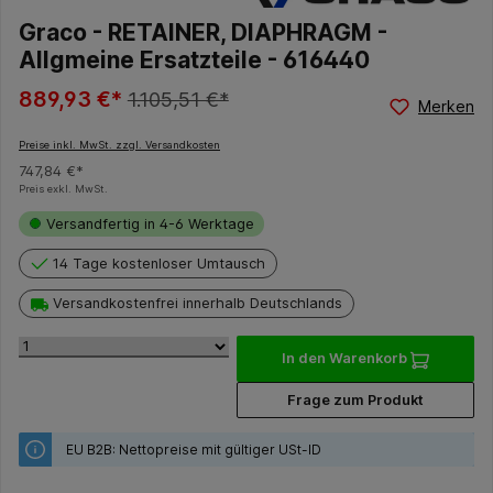
Graco - RETAINER, DIAPHRAGM -
Allgmeine Ersatzteile - 616440
889,93 €*
1.105,51 €*
Merken
Preise inkl. MwSt. zzgl. Versandkosten
747,84 €*
Preis exkl. MwSt.
Versandfertig in 4-6 Werktage
14 Tage kostenloser Umtausch
Versandkostenfrei innerhalb Deutschlands
In den Warenkorb
Frage zum Produkt
EU B2B: Nettopreise mit gültiger USt-ID