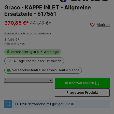
Graco - KAPPE INLET - Allgmeine
Ersatzteile - 617561
370,85 €*
441,49 €*
Merken
Preise inkl. MwSt. zzgl. Versandkosten
311,64 €*
Preis exkl. MwSt.
Versandfertig in 4-6 Werktage
14 Tage kostenloser Umtausch
Versandkostenfrei innerhalb Deutschlands
In den Warenkorb
Frage zum Produkt
EU B2B: Nettopreise mit gültiger USt-ID