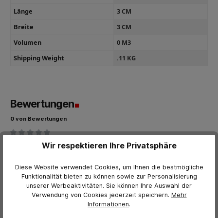
Länge
3 CM
Breite
3 CM
Volumen
0 M3
Shipping Weight
.11 KG
Bewertungen
0 von Bewertungen
Bewerten Sie dieses Produkt!
Durchschnittliche Bewertung von 0 von 5 Sternen
Wir respektieren Ihre Privatsphäre
Teilen Sie Ihre Erfahrungen mit anderen Kunden.
Diese Website verwendet Cookies, um Ihnen die bestmögliche
Funktionalität bieten zu können sowie zur Personalisierung
Bewertung schreiben
unserer Werbeaktivitäten. Sie können Ihre Auswahl der
Verwendung von Cookies jederzeit
speichern.
Mehr
Bewertungen nur in der aktuellen Sprache anzeigen.
Informationen
.