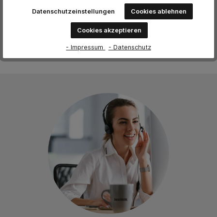
Keine Bewertungen gefunden. Teilen Sie Ihre Erfahrungen
Datenschutzeinstellungen
Cookies ablehnen
mit anderen.
Cookies akzeptieren
- Impressum
- Datenschutz