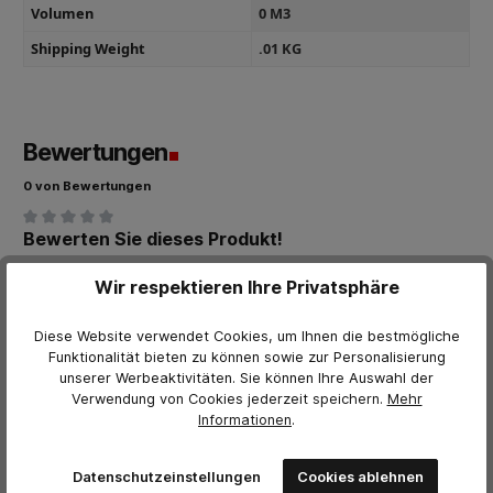
Volumen
0 M3
Shipping Weight
.01 KG
Bewertungen
0 von Bewertungen
Bewerten Sie dieses Produkt!
Durchschnittliche Bewertung von 0 von 5 Sternen
Teilen Sie Ihre Erfahrungen mit anderen Kunden.
Wir respektieren Ihre Privatsphäre
Bewertung schreiben
Diese Website verwendet Cookies, um Ihnen die bestmögliche
Funktionalität bieten zu können sowie zur Personalisierung
Bewertungen nur in der aktuellen Sprache anzeigen.
unserer Werbeaktivitäten. Sie können Ihre Auswahl der
Verwendung von Cookies jederzeit
speichern.
Mehr
Informationen
.
Keine Bewertungen gefunden. Teilen Sie Ihre Erfahrungen
mit anderen.
Datenschutzeinstellungen
Cookies ablehnen