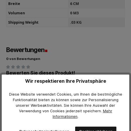
Breite
6 CM
Volumen
0 M3
Shipping Weight
.03 KG
Bewertungen
0 von Bewertungen
Bewerten Sie dieses Produkt!
Durchschnittliche Bewertung von 0 von 5 Sternen
Wir respektieren Ihre Privatsphäre
Teilen Sie Ihre Erfahrungen mit anderen Kunden.
Bewertung schreiben
Diese Website verwendet Cookies, um Ihnen die bestmögliche
Funktionalität bieten zu können sowie zur Personalisierung
unserer Werbeaktivitäten. Sie können Ihre Auswahl der
Bewertungen nur in der aktuellen Sprache anzeigen.
Verwendung von Cookies jederzeit
speichern.
Mehr
Informationen
.
Keine Bewertungen gefunden. Teilen Sie Ihre Erfahrungen
mit anderen.