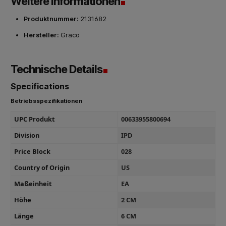
Weitere Informationen
Produktnummer:
2131682
Hersteller:
Graco
Technische Details
Specifications
Betriebsspezifikationen
UPC Produkt
00633955800694
Division
IPD
Price Block
028
Country of Origin
US
Maßeinheit
EA
Höhe
2 CM
Länge
6 CM