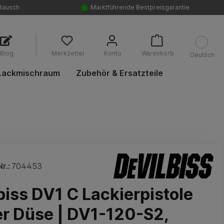
tausch
Marktführende Bestpreisgarantie
Blog
Merkzettel
Konto
Warenkorb
Deutsch
Lackmischraum
Zubehör & Ersatzteile
r.:
704453
biss DV1 C Lackierpistole
r Düse | DV1-120-S2,