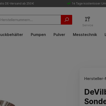
tis DE-Versand ab 250 €
14 Tage kostenloser Um
Service
uckbehälter
Pumpen
Pulver
Messtechnik
Hersteller-N
DeVil
Sonde