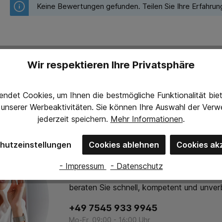
Keine Bewertungen gefunden. Teilen Sie Ihre Erfahrun
Wir respektieren Ihre Privatsphäre
ndet Cookies, um Ihnen die bestmögliche Funktionalität bi
g unserer Werbeaktivitäten. Sie können Ihre Auswahl der Ve
jederzeit
speichern.
Mehr Informationen
.
hutzeinstellungen
Cookies ablehnen
Cookies ak
Persönliche Beratung
- Impressum
- Datenschutz
Melden Sie sich gerne per Telefon oder E-
beraten Sie schnell, kompetent und unverb
+49 7545 933 9945
Mo-Fr, 09:00 - 16:00 Uhr