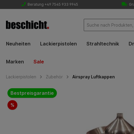
Beratung +49 7545 933 9945
Gra
Neuheiten
Lackierpistolen
Strahltechnik
Dr
Marken
Sale
Lackierpistolen
Zubehör
Airspray Luftkappen
Bildergalerie überspringen
Bestpreisgarantie
%