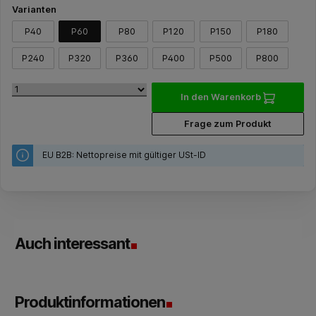
Varianten
P40
P60
P80
P120
P150
P180
P240
P320
P360
P400
P500
P800
In den Warenkorb
Frage zum Produkt
EU B2B: Nettopreise mit gültiger USt-ID
Auch interessant
Produktinformationen