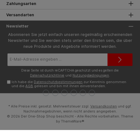
Zahlungsarten
Versandarten
Newsletter
Abonnieren Sie jetzt einfach unseren regelmäßig erscheinenden
Newsletter und Sie werden stets unter den Ersten sein, die über
neue Produkte und Angebote informiert werden.
E-
Mail-
Adresse*
Diese Seite ist durch reCAPTCHA geschützt und es gelten die
Datenschutzrichtlinie
und
Nutzungsbedingungen
.
Ich habe die
Datenschutzbestimmungen
zur Kenntnis genommen
und die
AGB
gelesen und bin mit ihnen einverstanden.
* Alle Preise inkl. gesetzl. Mehrwertsteuer zzgl.
Versandkosten
und ggf.
Nachnahmegebühren, wenn nicht anders angegeben.
© 2026 Der One-Stop Shop beschicht - Alle Rechte vorbehalten. Theme
by
ThemeWare®