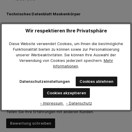
Technisches Datenblatt Maskenkörper
Wir respektieren Ihre Privatsphäre
Weitere Herstellerinformationen
Downloads
Diese Website verwendet Cookies, um Ihnen die bestmögliche
Funktionalität bieten zu können sowie zur Personalisierung
3650xxxx10_Colad_Schleifscheiben Premium 6 + 1
unserer Werbeaktivitäten. Sie können Ihre Auswahl der
Löcher_TDS_A (TDS)
Verwendung von Cookies jederzeit
speichern.
Mehr
Informationen
.
Bewertungen
Datenschutzeinstellungen
Cookies ablehnen
0 von Bewertungen
Cookies akzeptieren
Bewerten Sie dieses Produkt!
Durchschnittliche Bewertung von 0 von 5 Sternen
- Impressum
- Datenschutz
Teilen Sie Ihre Erfahrungen mit anderen Kunden.
Bewertung schreiben