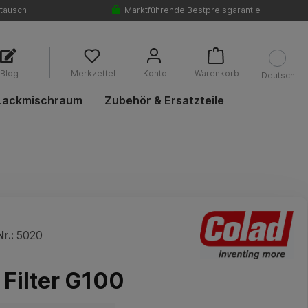
tausch
Marktführende Bestpreisgarantie
Blog
Merkzettel
Konto
Warenkorb
Deutsch
Lackmischraum
Zubehör & Ersatzteile
r.:
5020
 Filter G100