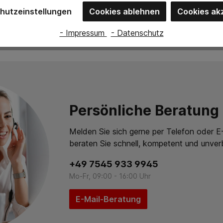
hutzeinstellungen
Cookies ablehnen
Cookies ak
- Impressum
- Datenschutz
Persönliche Beratung
Melden Sie sich gerne per Telefon oder E-
beraten Sie schnell, kompetent und unverb
+49 7545 933 9945
Mo-Fr, 09:00 - 16:00 Uhr
E-Mail-Beratung