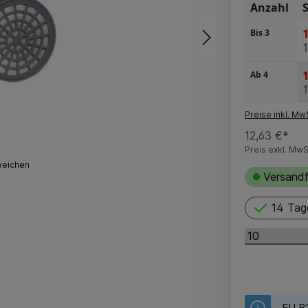
Anzahl
1
Bis
3
1
Ab
4
Preise inkl. Mw
12,63 €*
Preis exkl. MwS
weichen
Versandf
14 Tag
EU B2