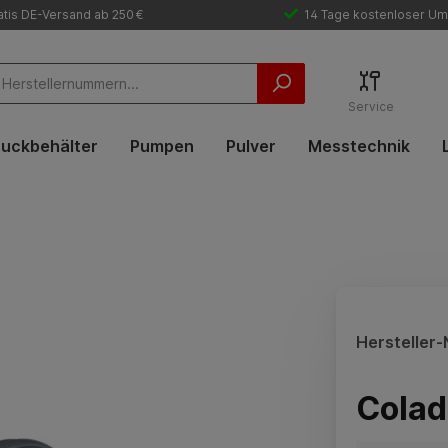
tis DE-Versand ab 250 €
14 Tage kostenloser Um
Service
uckbehälter
Pumpen
Pulver
Messtechnik
Hersteller-N
Colad