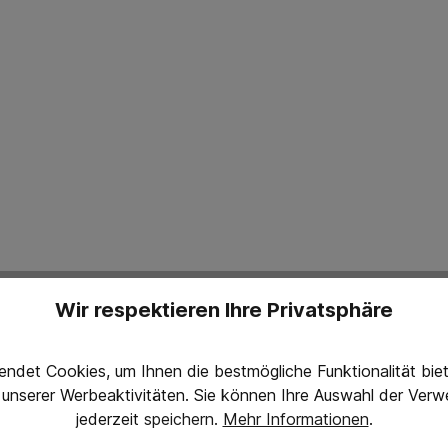
Wir respektieren Ihre Privatsphäre
Bewertungen nur in der aktuellen Sprache anzeigen.
Keine Bewertungen gefunden. Teilen Sie Ihre Erfahrun
ndet Cookies, um Ihnen die bestmögliche Funktionalität bi
g unserer Werbeaktivitäten. Sie können Ihre Auswahl der Ve
jederzeit
speichern.
Mehr Informationen
.