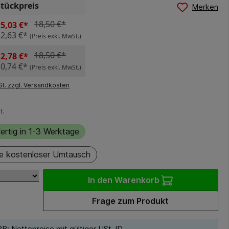
Stückpreis
Merken
18,50 €*
5,03 €*
12,63 €*
(Preis exkl. MwSt.)
18,50 €*
2,78 €*
10,74 €*
(Preis exkl. MwSt.)
St. zzgl. Versandkosten
t.
ertig in 1-3 Werktage
e kostenloser Umtausch
In den Warenkorb
Frage zum Produkt
B: Nettopreise mit gültiger USt-ID