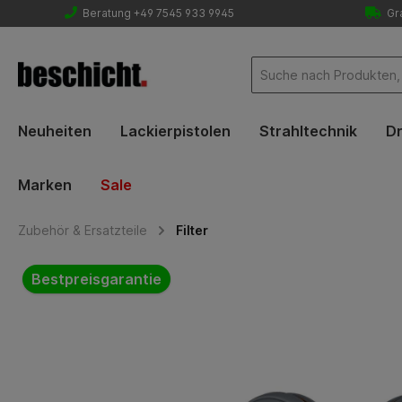
Beratung +49 7545 933 9945
Gra
Neuheiten
Lackierpistolen
Strahltechnik
Dr
Marken
Sale
Zubehör & Ersatzteile
Filter
Bildergalerie überspringen
Bestpreisgarantie