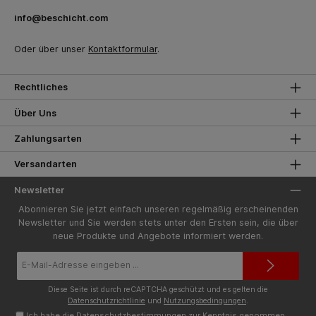
info@beschicht.com
Oder über unser
Kontaktformular
.
Rechtliches
Über Uns
Zahlungsarten
Versandarten
Newsletter
Abonnieren Sie jetzt einfach unseren regelmäßig erscheinenden
Newsletter und Sie werden stets unter den Ersten sein, die über
neue Produkte und Angebote informiert werden.
E-
Mail-
Adresse*
Diese Seite ist durch reCAPTCHA geschützt und es gelten die
Datenschutzrichtlinie
und
Nutzungsbedingungen
.
Ich habe die
Datenschutzbestimmungen
zur Kenntnis genommen