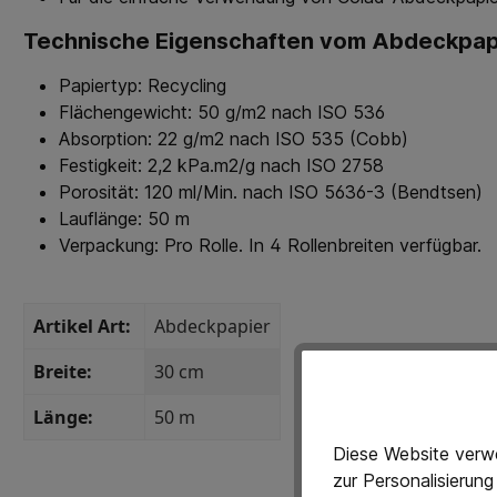
Technische Eigenschaften vom Abdeckpapi
Papiertyp: Recycling
Flächengewicht: 50 g/m2 nach ISO 536
Absorption: 22 g/m2 nach ISO 535 (Cobb)
Festigkeit: 2,2 kPa.m2/g nach ISO 2758
Porosität: 120 ml/Min. nach ISO 5636-3 (Bendtsen)
Lauflänge: 50 m
Verpackung: Pro Rolle. In 4 Rollenbreiten verfügbar.
Artikel Art:
Abdeckpapier
Breite:
30 cm
Länge:
50 m
Diese Website verwe
zur Personalisierun