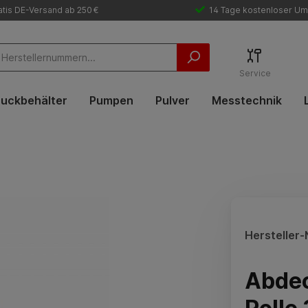
tis DE-Versand ab 250 €
14 Tage kostenloser Um
Service
uckbehälter
Pumpen
Pulver
Messtechnik
Hersteller-N
Abdec