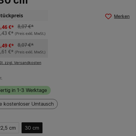
 30 cm
Stückpreis
Merken
8,07 €*
,46 €*
,43 €*
(Preis exkl. MwSt.)
8,07 €*
,49 €*
,61 €*
(Preis exkl. MwSt.)
St. zzgl. Versandkosten
t.
ertig in 1-3 Werktage
e kostenloser Umtausch
22,5 cm
30 cm