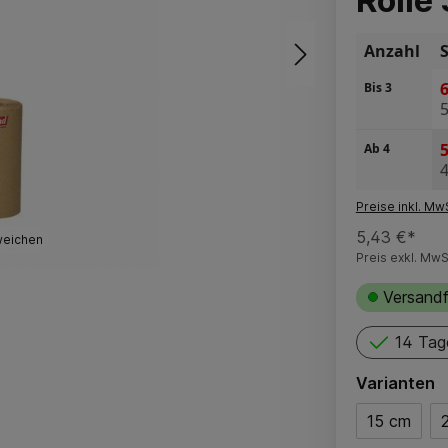
Rolle
Anzahl
6
Bis
3
5
5
Ab
4
4
Preise inkl. Mw
5,43 €*
weichen
Preis exkl. MwS
Versandf
14 Tag
Varianten
15 cm