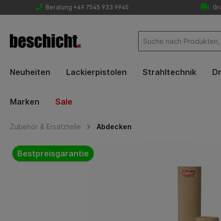
Beratung +49 7545 933 9945
Gra
Neuheiten
Lackierpistolen
Strahltechnik
Dr
Marken
Sale
Zubehör & Ersatzteile
Abdecken
Bildergalerie überspringen
Bestpreisgarantie