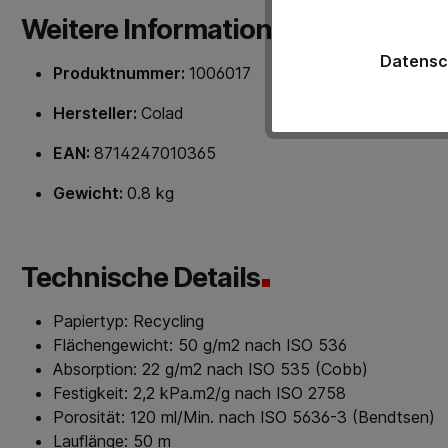
Weitere Informationen
Datensc
Produktnummer:
1006017
Hersteller:
Colad
EAN:
8714247010365
Gewicht:
0.8 kg
Technische Details
Papiertyp: Recycling
Flächengewicht: 50 g/m2 nach ISO 536
Absorption: 22 g/m2 nach ISO 535 (Cobb)
Festigkeit: 2,2 kPa.m2/g nach ISO 2758
Porosität: 120 ml/Min. nach ISO 5636-3 (Bendtsen)
Lauflänge: 50 m