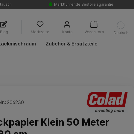
tausch
Marktführende Bestpreisgarantie
Blog
Merkzettel
Konto
Warenkorb
Deutsch
Lackmischraum
Zubehör & Ersatzteile
r.:
206230
kpapier Klein 50 Meter